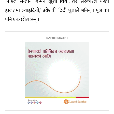
‘पहिले सन्तान जन्मने खुशी थियो, तर सरकारले यस्तो
हालतमा ल्याइदियो,’ प्रवेशकी दिदी पूजाले भनिन् । पूजाका
पनि एक छोरा छन् ।