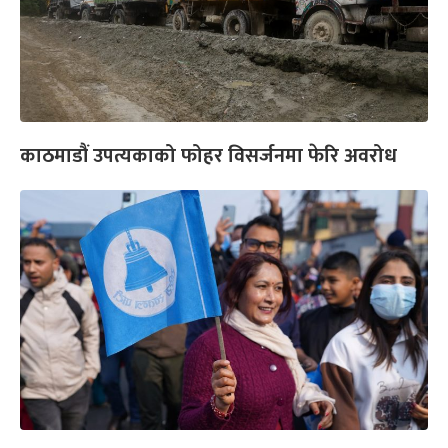
काठमाडौं उपत्यकाको फोहर विसर्जनमा फेरि अवरोध