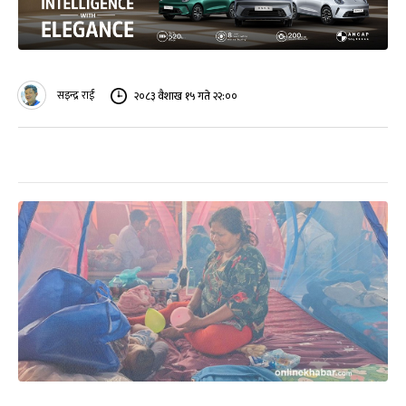
सइन्द्र राई
२०८३ वैशाख १५ गते २२:००