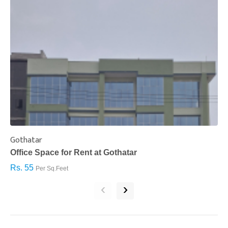
Gothatar
S
Office Space for Rent at Gothatar
H
Rs. 55
R
Per Sq.Feet
‹
›