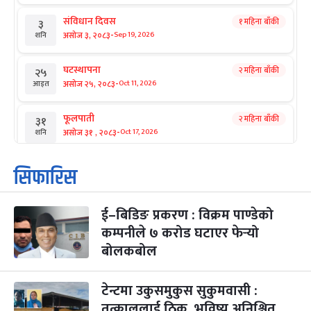
संविधान दिवस
१ महिना बाँकी
३
-
असोज ३, २०८३
Sep 19, 2026
शनि
घटस्थापना
२ महिना बाँकी
२५
-
असोज २५, २०८३
Oct 11, 2026
आइत
फूलपाती
२ महिना बाँकी
३१
-
असोज ३१ , २०८३
Oct 17, 2026
शनि
कार्तिक सङ्क्रान्ति
२ महिना बाँकी
१
सिफारिस
-
कार्तिक १, २०८३
Oct 18, 2026
आइत
ई–बिडिङ प्रकरण : विक्रम पाण्डेको
महानवमी
२ महिना बाँकी
३
-
कम्पनीले ७ करोड घटाएर फेर्‍यो
कार्तिक ३, २०८३
Oct 20, 2026
मंगल
बोलकबोल
विजयादशमी
२ महिना बाँकी
४
-
कार्तिक ४, २०८३
Oct 21, 2026
बुध
टेन्टमा उकुसमुकुस सुकुमवासी :
तत्काललाई ठिक, भविष्य अनिश्चित