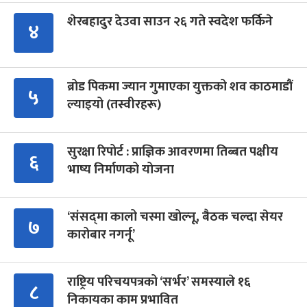
शेरबहादुर देउवा साउन २६ गते स्वदेश फर्किने
४
ब्रोड पिकमा ज्यान गुमाएका युक्तको शव काठमाडौं
५
ल्याइयो (तस्वीरहरू)
सुरक्षा रिपोर्ट : प्राज्ञिक आवरणमा तिब्बत पक्षीय
६
भाष्य निर्माणको योजना
‘संसद्‍मा कालो चस्मा खोल्नू, बैठक चल्दा सेयर
७
कारोबार नगर्नू’
राष्ट्रिय परिचयपत्रको ‘सर्भर’ समस्याले १६
८
निकायका काम प्रभावित