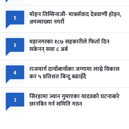
मोहन तिम्सिनाजी- मार्क्सवाद देववाणी होइन,
५
अपव्याख्या नगरौं
महानगरका १८७ सहकारीले फिर्ता दिन
५
सकेनन् सवा ८ अर्ब
राजमार्ग दायाँबायाँका जग्गामा लाग्ने विकास
४
कर ५ प्रतिशत बिन्दु बढाइँदै
सिरहामा ज्यान गुमाएका यादवको घटनाबारे
३
छानबिन गर्न समिति गठन