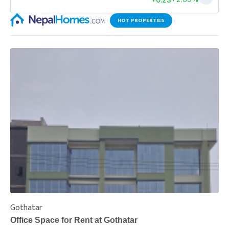
HOT PROPERTIES
Gothatar
S
Office Space for Rent at Gothatar
H