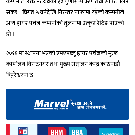
कम्पनीले उक्त नेटवर्थको १० गुणासम्म ऋण तथा सापटी लिन
सक्छ । विगत ५ वर्षदेखि निरन्तर नाफामा रहेको कम्पनीले
अन्य हायर पर्चेज कम्पनीको तुलनामा उत्कृष्ट रेटिङ पाएको
हो ।
२०११ मा स्थापना भएको एमएडब्लु हायर पर्चेजको मुख्य
कार्यालय विराटनगर तथा मुख्य सञ्चालन केन्द्र काठमाडौं
त्रिपुरेश्वरमा छ ।