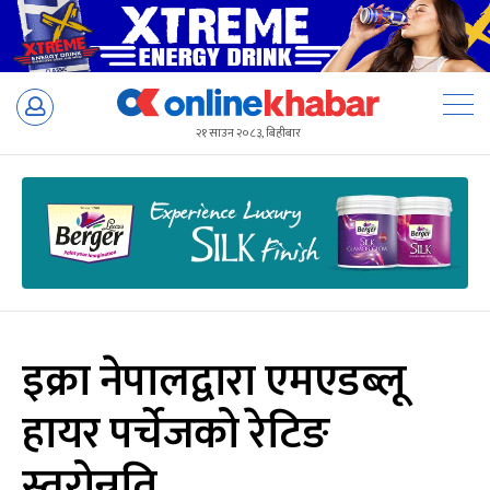
Skip
to
२१ साउन २०८३, बिहीबार
content
इक्रा नेपालद्वारा एमएडब्लू
हायर पर्चेजको रेटिङ
स्तरोन्नति