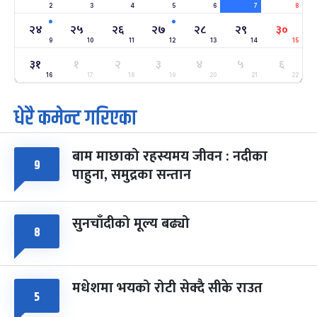
2
3
4
5
6
7
8
अन्तराष्ट्रिय नारी दिवस
७ महिना बाँकी
२४
-
फाल्गुन २४, २०८३
Mar 8, 2027
सोम
२४
२५
२६
२७
२८
२९
३०
9
10
11
12
13
14
15
ग्याल्पो ल्होसार
७ महिना बाँकी
२५
३१
१
२
३
४
५
६
-
फाल्गुन २५, २०८३
Mar 9, 2027
मंगल
16
17
18
19
20
21
22
धेरै कमेन्ट गरिएका
पूर्णिमा व्रत
७ महिना बाँकी
७
-
चैत्र ७, २०८३
Mar 21, 2027
आइत
बाम माछाको रहस्यमय जीवन : नदीका
फागुपूर्णिमा
७ महिना बाँकी
८
९
पाहुना, समुद्रका सन्तान
-
चैत्र ८, २०८३
Mar 22, 2027
सोम
सुनचाँदीको मूल्य बढ्यो
८
मधेशमा भयको रोटी सेक्दै सीके राउत
५