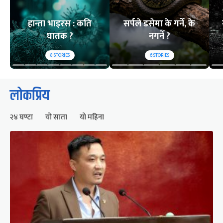
हान्ता भाइरस : कति
सर्पले डसेमा के गर्ने, के
घातक ?
नगर्ने ?
8
STORIES
6
STORIES
लोकप्रिय
२४ घण्टा
यो साता
यो महिना