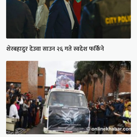
शेरबहादुर देउवा साउन २६ गते स्वदेश फर्किने