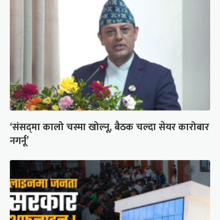
‘संसद्‍मा कालो चस्मा खोल्नू, बैठक चल्दा सेयर कारोबार
नगर्नू’