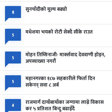
सुनचाँदीको मूल्य बढ्यो
८
मधेशमा भयको रोटी सेक्दै सीके राउत
५
मोहन तिम्सिनाजी- मार्क्सवाद देववाणी होइन,
५
अपव्याख्या नगरौं
महानगरका १८७ सहकारीले फिर्ता दिन
५
सकेनन् सवा ८ अर्ब
राजमार्ग दायाँबायाँका जग्गामा लाग्ने विकास
४
कर ५ प्रतिशत बिन्दु बढाइँदै