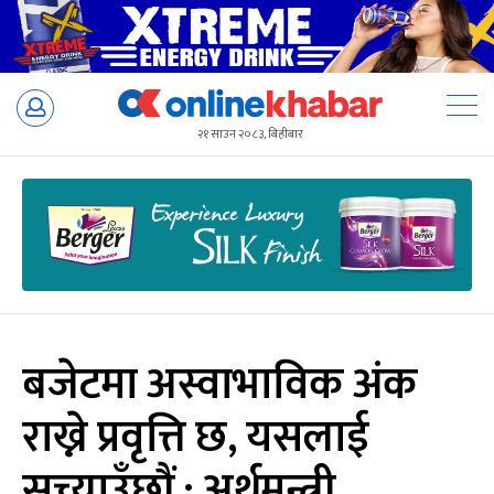
Skip
to
२१ साउन २०८३, बिहीबार
content
बजेटमा अस्वाभाविक अंक
राख्ने प्रवृत्ति छ, यसलाई
सच्याउँछौं : अर्थमन्त्री