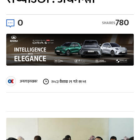
0
780
SHARES
अनलाइनखबर
२०८३ वैशाख २९ गते ११:५९