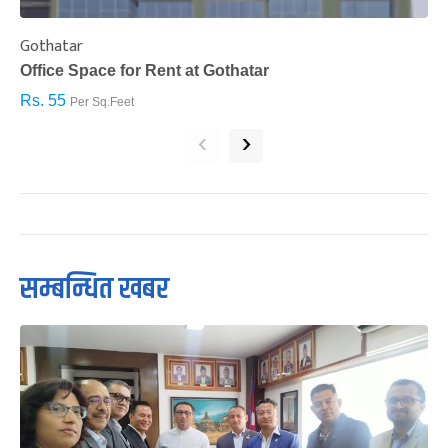
Gothatar
S
Office Space for Rent at Gothatar
H
Rs. 55
R
Per Sq.Feet
‹
›
सम्बन्धित खबर