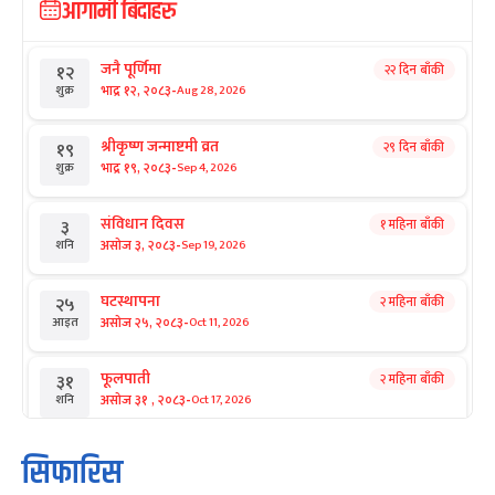
आगामी बिदाहरु
जनै पूर्णिमा
२२ दिन बाँकी
१२
-
भाद्र १२, २०८३
Aug 28, 2026
शुक्र
श्रीकृष्ण जन्माष्टमी व्रत
२९ दिन बाँकी
१९
-
भाद्र १९, २०८३
Sep 4, 2026
शुक्र
संविधान दिवस
१ महिना बाँकी
३
-
असोज ३, २०८३
Sep 19, 2026
शनि
घटस्थापना
२ महिना बाँकी
२५
-
असोज २५, २०८३
Oct 11, 2026
आइत
फूलपाती
२ महिना बाँकी
३१
-
असोज ३१ , २०८३
Oct 17, 2026
शनि
कार्तिक सङ्क्रान्ति
२ महिना बाँकी
१
सिफारिस
-
कार्तिक १, २०८३
Oct 18, 2026
आइत