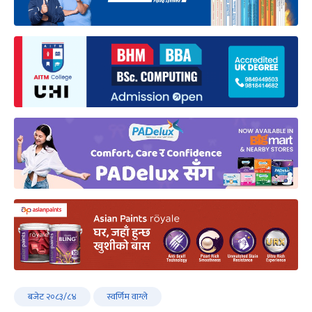
बजेट २०८३/८४
स्वर्णिम वाग्ले