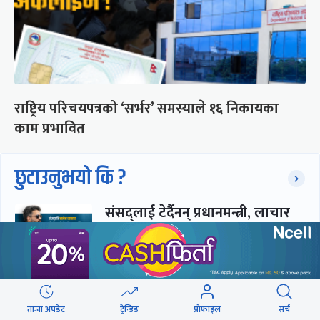
राष्ट्रिय परिचयपत्रको ‘सर्भर’ समस्याले १६ निकायका
काम प्रभावित
छुटाउनुभयो कि ?
संसद्लाई टेर्दैनन् प्रधानमन्त्री, लाचार
छन् सभामुख
‘अस्थायी प्रकृतिको अध्यादेशले ऐनको
व्यवस्था विस्थापित गर्न सक्दैन’
ताजा अपडेट
ट्रेन्डिङ
प्रोफाइल
सर्च