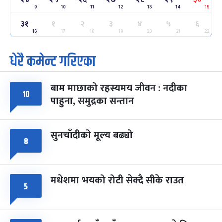
9
10
11
12
13
14
15
३१
१
२
३
४
५
६
ग्याल्पो ल्होसार
७ महिना बाँकी
२५
-
16
17
18
19
20
21
22
फाल्गुन २५, २०८३
Mar 9, 2027
मंगल
धेरै कमेन्ट गरिएका
पूर्णिमा व्रत
७ महिना बाँकी
७
-
चैत्र ७, २०८३
Mar 21, 2027
आइत
बाम माछाको रहस्यमय जीवन : नदीका
१०
फागुपूर्णिमा
७ महिना बाँकी
८
पाहुना, समुद्रका सन्तान
-
चैत्र ८, २०८३
Mar 22, 2027
सोम
सुनचाँदीको मूल्य बढ्यो
८
मधेशमा भयको रोटी सेक्दै सीके राउत
५