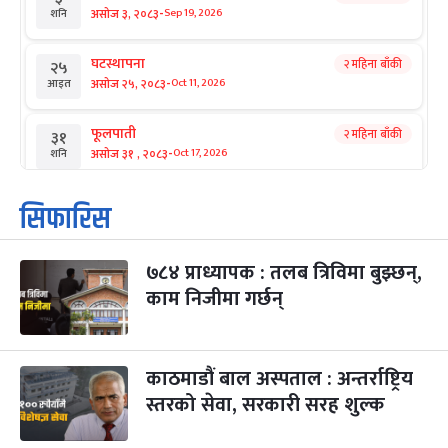
-
असोज ३, २०८३
Sep 19, 2026
शनि
घटस्थापना
२ महिना बाँकी
२५
-
असोज २५, २०८३
Oct 11, 2026
आइत
फूलपाती
२ महिना बाँकी
३१
-
असोज ३१ , २०८३
Oct 17, 2026
शनि
कार्तिक सङ्क्रान्ति
२ महिना बाँकी
१
सिफारिस
-
कार्तिक १, २०८३
Oct 18, 2026
आइत
७८४ प्राध्यापक : तलब त्रिविमा बुझ्छन्,
महानवमी
२ महिना बाँकी
३
-
काम निजीमा गर्छन्
कार्तिक ३, २०८३
Oct 20, 2026
मंगल
विजयादशमी
२ महिना बाँकी
४
-
कार्तिक ४, २०८३
Oct 21, 2026
बुध
काठमाडौं बाल अस्पताल : अन्तर्राष्ट्रिय
स्तरको सेवा, सरकारी सरह शुल्क
पापा‌ङ्कुशा एकादशी व्रत
२ महिना बाँकी
५
-
कार्तिक ५, २०८३
Oct 22, 2026
बिहि