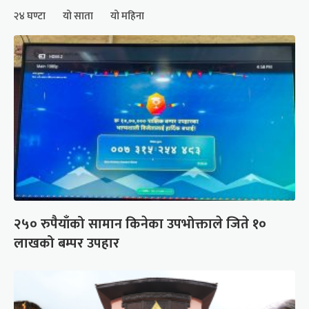
२४ घण्टा
यो साता
यो महिना
२५० रुपैयाँको सामान किनेका उपभोक्ताले जिते १०
लाखको बम्पर उपहार