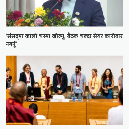
‘संसद्‍मा कालो चस्मा खोल्नू, बैठक चल्दा सेयर कारोबार
नगर्नू’