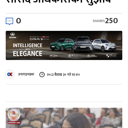
0
250
SHARES
अनलाइनखबर
२०८३ वैशाख ३० गते १२:४०