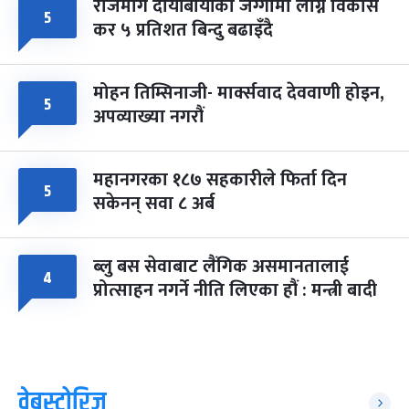
राजमार्ग दायाँबायाँका जग्गामा लाग्ने विकास
५
कर ५ प्रतिशत बिन्दु बढाइँदै
मोहन तिम्सिनाजी- मार्क्सवाद देववाणी होइन,
५
अपव्याख्या नगरौं
महानगरका १८७ सहकारीले फिर्ता दिन
५
सकेनन् सवा ८ अर्ब
ब्लु बस सेवाबाट लैंगिक असमानतालाई
४
प्रोत्साहन नगर्ने नीति लिएका हौं : मन्त्री बादी
वेबस्टोरिज