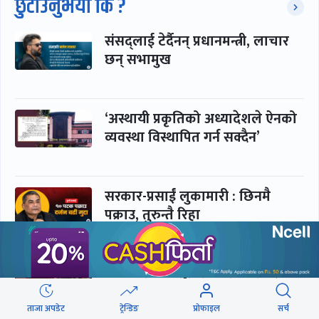
छुटाउनुभयो कि ?
संसद्लाई टेर्दैनन् प्रधानमन्त्री, लाचार
छन् सभामुख
‘अस्थायी प्रकृतिको अध्यादेशले ऐनको
व्यवस्था विस्थापित गर्न सक्दैन’
सरकार-प्रसाईं लुकामारी : छिनमै
पक्राउ, तुरुन्तै रिहा
‘कामचलाउ’ नेतृत्वले थलियो स्वास्थ्य
क्षेत्र
ताजा अपडेट
ट्रेन्डिङ
प्रोफाइल
सर्च