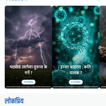
चट्याङ लागेमा तुरुन्त के
हान्ता भाइरस : कति
गर्ने ?
घातक ?
9
STORIES
8
STORIES
लोकप्रिय