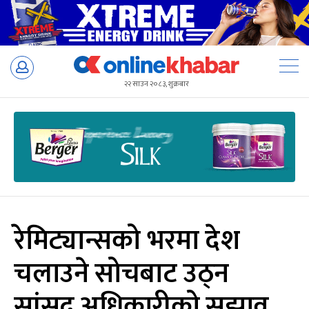
Skip
to
२२ साउन २०८३, शुक्रबार
content
रेमिट्यान्सको भरमा देश
चलाउने सोचबाट उठ्न
सांसद अधिकारीको सुझाव