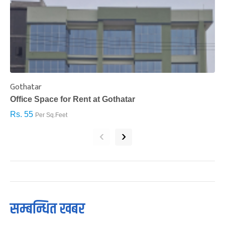
Gothatar
S
Office Space for Rent at Gothatar
H
Rs. 55
R
Per Sq.Feet
‹
›
सम्बन्धित खबर