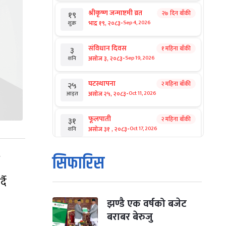
श्रीकृष्ण जन्माष्टमी व्रत
२७ दिन बाँकी
१९
-
भाद्र १९, २०८३
Sep 4, 2026
शुक्र
संविधान दिवस
१ महिना बाँकी
३
-
असोज ३, २०८३
Sep 19, 2026
शनि
घटस्थापना
२ महिना बाँकी
२५
-
असोज २५, २०८३
Oct 11, 2026
आइत
फूलपाती
२ महिना बाँकी
३१
-
असोज ३१ , २०८३
Oct 17, 2026
शनि
कार्तिक सङ्क्रान्ति
२ महिना बाँकी
१
सिफारिस
-
कार्तिक १, २०८३
Oct 18, 2026
आइत
दै
महानवमी
२ महिना बाँकी
३
-
कार्तिक ३, २०८३
Oct 20, 2026
मंगल
झण्डै एक वर्षको बजेट
बराबर बेरुजु
विजयादशमी
२ महिना बाँकी