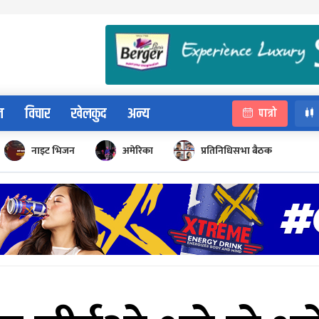
न
विचार
खेलकुद
अन्य
पात्रो
नाइट भिजन
अमेरिका
प्रतिनिधिसभा बैठक