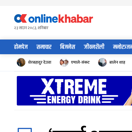
Skip
to
content
२३ साउन २०८३, शनिबार
होमपेज
समाचार
बिजनेस
जीवनशैली
मनोरञ्ज
शेरबहादुर देउवा
एमाले-संकट
बालेन शाह