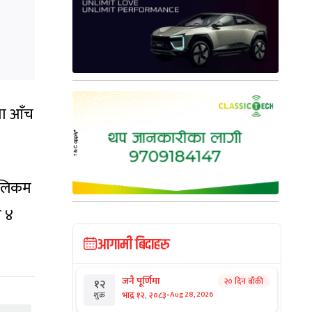
मा आँच
 टेलिकम
ो ४
आगामी बिदाहरु
जनै पूर्णिमा
२० दिन बाँकी
१२
-
भाद्र १२, २०८३
Aug 28, 2026
शुक्र