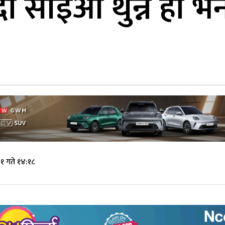
दा सीईओ थुन्ने हो भन
१ गते १४:१८