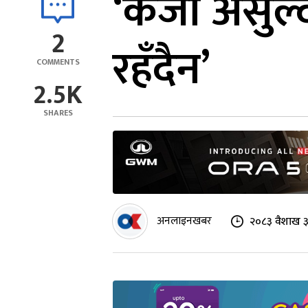
‘कर्जा असुल्
2
रहँदैन’
COMMENTS
2.5K
SHARES
अनलाइनखबर
२०८३ वैशाख ३