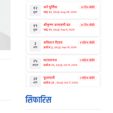
जनै पूर्णिमा
२२ दिन बाँकी
१२
-
भाद्र १२, २०८३
Aug 28, 2026
शुक्र
श्रीकृष्ण जन्माष्टमी व्रत
२९ दिन बाँकी
१९
-
भाद्र १९, २०८३
Sep 4, 2026
शुक्र
संविधान दिवस
१ महिना बाँकी
३
-
असोज ३, २०८३
Sep 19, 2026
शनि
घटस्थापना
२ महिना बाँकी
२५
-
असोज २५, २०८३
Oct 11, 2026
आइत
फूलपाती
२ महिना बाँकी
३१
-
असोज ३१ , २०८३
Oct 17, 2026
शनि
कार्तिक सङ्क्रान्ति
२ महिना बाँकी
१
सिफारिस
-
कार्तिक १, २०८३
Oct 18, 2026
आइत