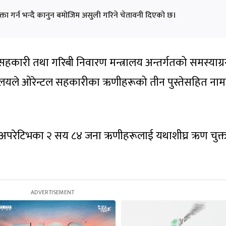
ता गर्न भन्दै कानुन बमोजिम असुली गरिने चेतावनी दिएको छ।
 सहकारी तथा गरिबी निवारण मन्त्रालय अन्तर्गतको समस्याग्र
ालयले ओरेन्टल सहकारीका ऋणीहरूको तीन पुस्तेसहित ना
ो-अपरेटिभका २ सय ८४ जना ऋणीहरूलाई यथाशीघ्र ऋण चुक्ता