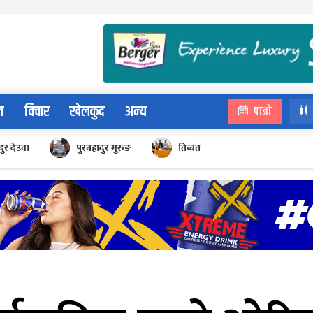
न
विचार
खेलकुद
अन्य
पात्रो
ुर देउवा
पुरबहादुर गुरुङ
तिब्बत