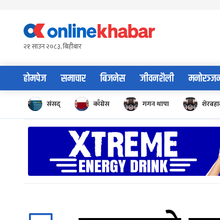
Skip
to
content
२१ साउन २०८३, बिहीबार
होमपेज
समाचार
बिजनेस
जीवनशैली
मनोरञ्ज
संसद्
काँग्रेस
गगन थापा
शेरबहाद