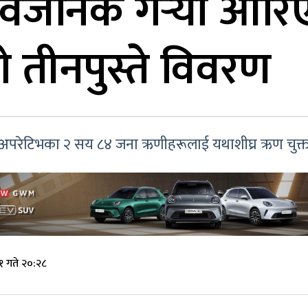
र्वजनिक गर्‍यो ओर
तीनपुस्ते विवरण
ो-अपरेटिभका २ सय ८४ जना ऋणीहरूलाई यथाशीघ्र ऋण चुक्ता 
१ गते २०:२८