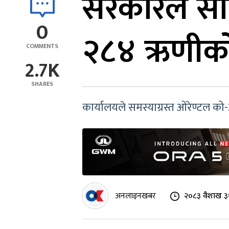
सरकारले सा
0
२८४ ऋणीको 
COMMENTS
2.7K
SHARES
कार्यालयले समस्याग्रस्त ओरेण्टल क
अनलाइनखबर
२०८३ वैशाख ३