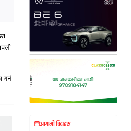
स्त
मावली
 गर्न
आगामी बिदाहरु