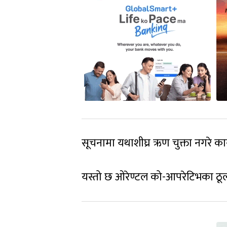
सूचनामा यथाशीघ्र ऋण चुक्ता नगरे 
यस्तो छ ओरेण्टल को-आपरेटिभका ठू