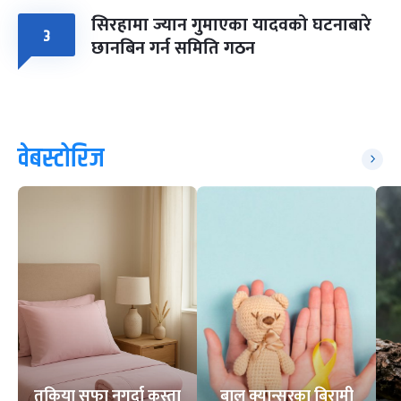
सिरहामा ज्यान गुमाएका यादवको घटनाबारे
३
छानबिन गर्न समिति गठन
वेबस्टोरिज
तकिया सफा नगर्दा कस्ता
बाल क्यान्सरका बिरामी