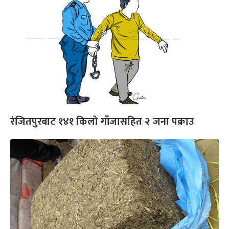
रंजितपुरबाट १४१ किलो गाँजासहित २ जना पक्राउ