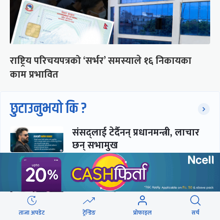
राष्ट्रिय परिचयपत्रको ‘सर्भर’ समस्याले १६ निकायका
काम प्रभावित
छुटाउनुभयो कि ?
संसद्लाई टेर्दैनन् प्रधानमन्त्री, लाचार
छन् सभामुख
‘अस्थायी प्रकृतिको अध्यादेशले ऐनको
व्यवस्था विस्थापित गर्न सक्दैन’
ताजा अपडेट
ट्रेन्डिङ
प्रोफाइल
सर्च