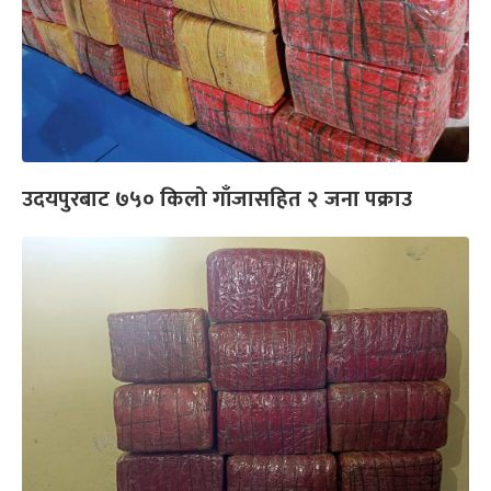
उदयपुरबाट ७५० किलो गाँजासहित २ जना पक्राउ