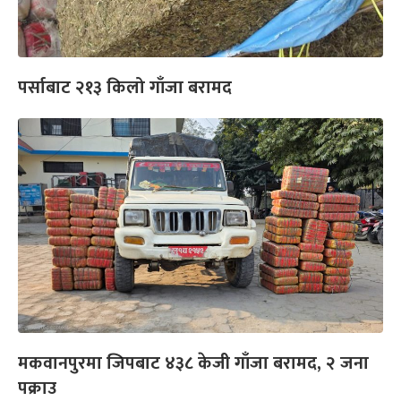
पर्साबाट २१३ किलो गाँजा बरामद
मकवानपुरमा जिपबाट ४३८ केजी गाँजा बरामद, २ जना
पक्राउ