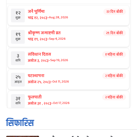
जनै पूर्णिमा
२२ दिन बाँकी
१२
-
भाद्र १२, २०८३
Aug 28, 2026
शुक्र
श्रीकृष्ण जन्माष्टमी व्रत
२९ दिन बाँकी
१९
-
भाद्र १९, २०८३
Sep 4, 2026
शुक्र
संविधान दिवस
१ महिना बाँकी
३
-
असोज ३, २०८३
Sep 19, 2026
शनि
घटस्थापना
२ महिना बाँकी
२५
-
असोज २५, २०८३
Oct 11, 2026
आइत
फूलपाती
२ महिना बाँकी
३१
-
असोज ३१ , २०८३
Oct 17, 2026
शनि
कार्तिक सङ्क्रान्ति
२ महिना बाँकी
१
सिफारिस
-
कार्तिक १, २०८३
Oct 18, 2026
आइत