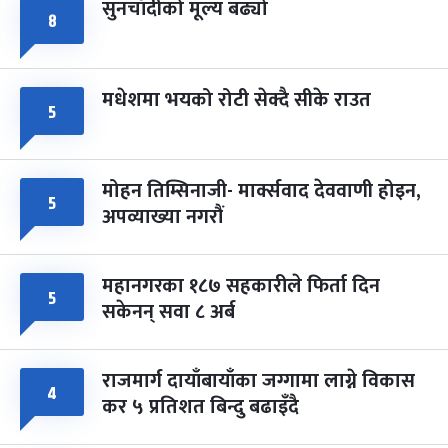
सुनचाँदीको मूल्य बढ्यो
८
मधेशमा भयको रोटी सेक्दै सीके राउत
५
मोहन तिम्सिनाजी- मार्क्सवाद देववाणी होइन,
५
अपव्याख्या नगरौं
महानगरका १८७ सहकारीले फिर्ता दिन
५
सकेनन् सवा ८ अर्ब
राजमार्ग दायाँबायाँका जग्गामा लाग्ने विकास
४
कर ५ प्रतिशत बिन्दु बढाइँदै