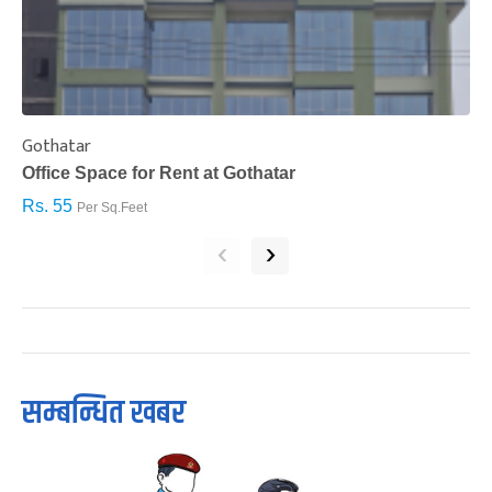
Gothatar
S
Office Space for Rent at Gothatar
H
Rs. 55
R
Per Sq.Feet
‹
›
सम्बन्धित खबर