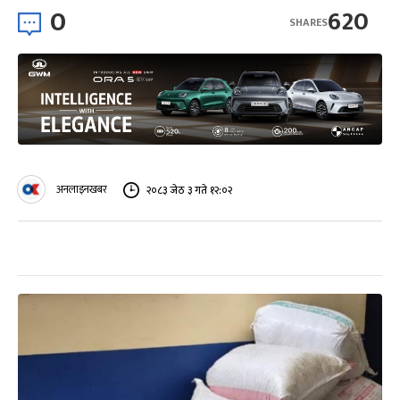
0
620
SHARES
अनलाइनखबर
२०८३ जेठ ३ गते १२:०२