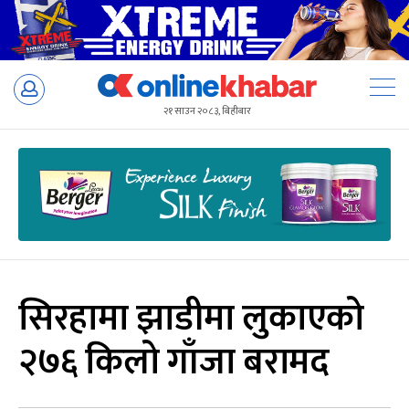
Skip
to
२१ साउन २०८३, बिहीबार
content
सिरहामा झाडीमा लुकाएको
२७६ किलो गाँजा बरामद