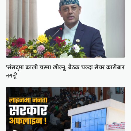
‘संसद्‍मा कालो चस्मा खोल्नू, बैठक चल्दा सेयर कारोबार
नगर्नू’