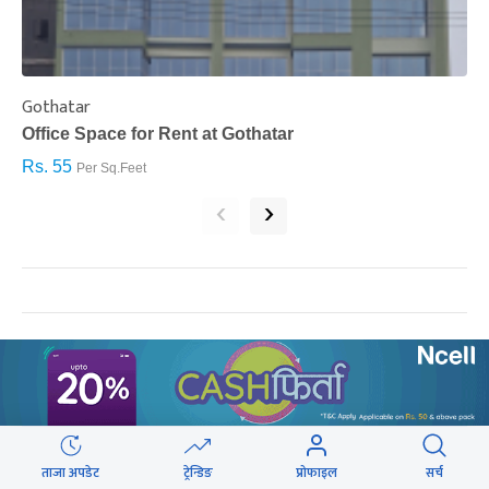
Gothatar
S
Office Space for Rent at Gothatar
H
Rs. 55
R
Per Sq.Feet
‹
›
सम्बन्धित खबर
ताजा अपडेट
ट्रेन्डिङ
प्रोफाइल
सर्च