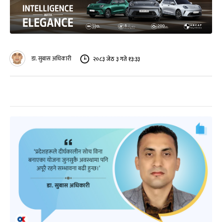
डा. सुबास अधिकारी
२०८३ जेठ ३ गते १३:३३