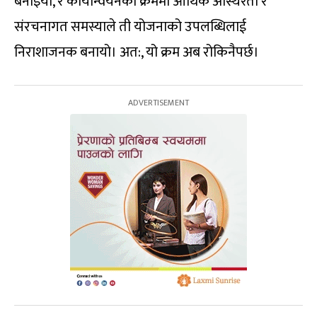
बनाइयो, र कार्यान्वयनको क्रममा आर्थिक अस्थिरता र
संरचनागत समस्याले ती योजनाको उपलब्धिलाई
निराशाजनक बनायो। अत:, यो क्रम अब रोकिनैपर्छ।