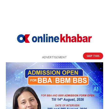
खुसी
दुःखी
अचम्मित
उत्साहित
0%
आक्रोशित
SKIP THIS
ADVERTISEMENT
प्रतिक्रिया
भर्खरै
पुराना
लोकप्रिय