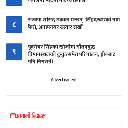
जंगलमा भेटियो मोटरसाइकल
रास्वपा सांसद ढकाल भन्छन्- सिंहदरबारको नाम
८
फेरौं, अनामनगर दरबार राखौं
पूर्वमेयर सिंहको खोजीमा गौतमबुद्ध
९
विमानस्थलको कुकुरसमेत परिचालन, ड्रोनबाट
पनि निगरानी
Advertisment
आगामी बिदाहरु