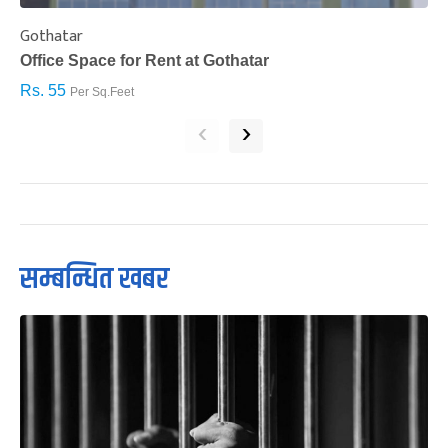
Gothatar
S
Office Space for Rent at Gothatar
H
Rs. 55
R
Per Sq.Feet
‹
›
सम्बन्धित खबर