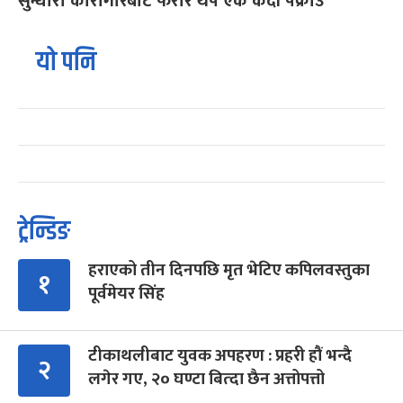
सुन्धारा कारागारबाट फरार थप एक कैदी पक्राउ
यो पनि
ट्रेन्डिङ
हराएको तीन दिनपछि मृत भेटिए कपिलवस्तुका
१
पूर्वमेयर सिंह
टीकाथलीबाट युवक अपहरण : प्रहरी हौं भन्दै
२
लगेर गए, २० घण्टा बित्दा छैन अत्तोपत्तो