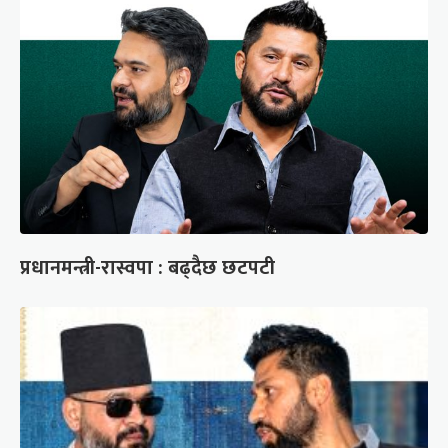
प्रधानमन्त्री-रास्वपा : बढ्दैछ छटपटी