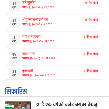
जनै पूर्णिमा
१९ दिन बाँकी
१२
-
भाद्र १२, २०८३
Aug 28, 2026
शुक्र
श्रीकृष्ण जन्माष्टमी व्रत
२६ दिन बाँकी
१९
-
भाद्र १९, २०८३
Sep 4, 2026
शुक्र
संविधान दिवस
१ महिना बाँकी
३
-
असोज ३, २०८३
Sep 19, 2026
शनि
घटस्थापना
२ महिना बाँकी
२५
-
असोज २५, २०८३
Oct 11, 2026
आइत
फूलपाती
२ महिना बाँकी
३१
-
असोज ३१ , २०८३
Oct 17, 2026
शनि
कार्तिक सङ्क्रान्ति
२ महिना बाँकी
१
सिफारिस
-
कार्तिक १, २०८३
Oct 18, 2026
आइत
झण्डै एक वर्षको बजेट बराबर बेरुजु
महानवमी
२ महिना बाँकी
३