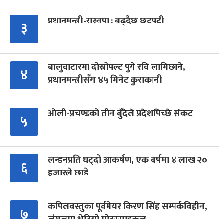
प्रधानमन्त्री-रास्वपा : बढ्दैछ छटपटी
३
बालुवाटारमा दोस्रोपल्ट पुगे रवि लामिछाने,
४
प्रधानमन्त्रीसँग ४५ मिनेट कुराकानी
ओली-प्रचण्डको तीन बुँदेले प्रदेशपिच्छे संकट
५
लन्डनप्रति घट्दो आकर्षण, एक वर्षमा ४ लाख २०
६
हजारले छाडे
कपिलवस्तुका पूर्वमेयर किरण सिंह सम्पर्कविहीन,
७