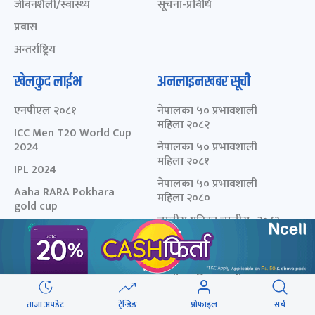
जीवनशैली/स्वास्थ्य
सूचना-प्रविधि
प्रवास
अन्तर्राष्ट्रिय
खेलकुद लाईभ
अनलाइनखबर सूची
एनपीएल २०८१
नेपालका ५० प्रभावशाली
महिला २०८२
ICC Men T20 World Cup
2024
नेपालका ५० प्रभावशाली
महिला २०८१
IPL 2024
नेपालका ५० प्रभावशाली
Aaha RARA Pokhara
महिला २०८०
gold cup
चालीस मुनिका चालीस- २०८३
Nepal Super League -
- छनोट मनोनयन फर्म
2080
चालीस मुनिका चालीस- २०८२
चालीस मुनिका चालीस- २०८१
मेरो कथा
ताजा अपडेट
ट्रेन्डिङ
प्रोफाइल
सर्च