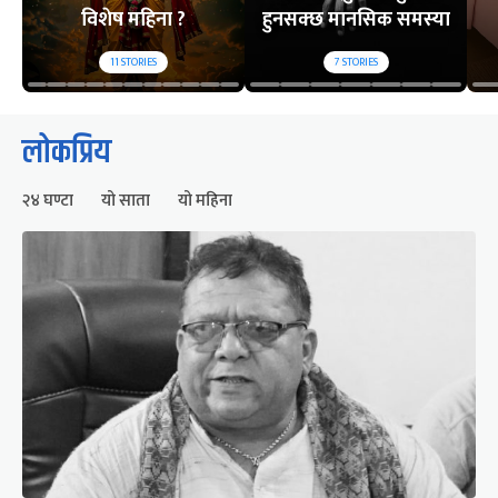
विशेष महिना ?
हुनसक्छ मानसिक समस्या
11
STORIES
7
STORIES
लोकप्रिय
२४ घण्टा
यो साता
यो महिना