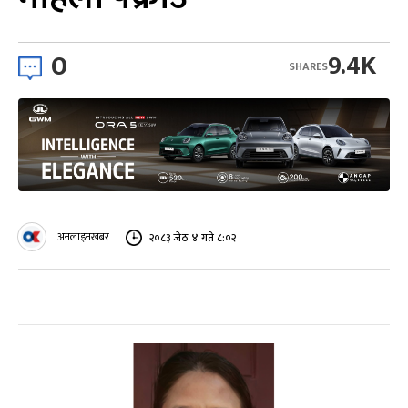
0
9.4K
SHARES
अनलाइनखबर
२०८३ जेठ ४ गते ८:०२