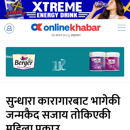
Skip
to
२४ साउन २०८३, आइतबार
content
सुन्धारा कारागारबाट भागेकी
जन्मकैद सजाय तोकिएकी
महिला पक्राउ