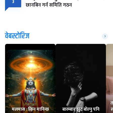
३
छानबिन गर्न समिति गठन
वेबस्टोरिज
त
मलमास : किन मानिन्छ
बारम्बार झुट बोल्नु पनि
स