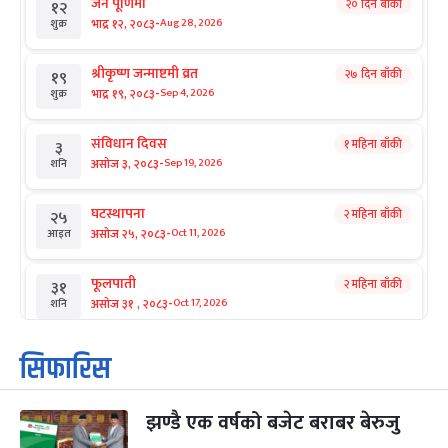
जनै पूर्णिमा
२० दिन बाँकी
१२
-
भाद्र १२, २०८३
Aug 28, 2026
शुक्र
श्रीकृष्ण जन्माष्टमी व्रत
२७ दिन बाँकी
१९
-
भाद्र १९, २०८३
Sep 4, 2026
शुक्र
संविधान दिवस
१ महिना बाँकी
३
-
असोज ३, २०८३
Sep 19, 2026
शनि
घटस्थापना
२ महिना बाँकी
२५
-
असोज २५, २०८३
Oct 11, 2026
आइत
फूलपाती
२ महिना बाँकी
३१
-
असोज ३१ , २०८३
Oct 17, 2026
शनि
कार्तिक सङ्क्रान्ति
२ महिना बाँकी
१
सिफारिस
-
कार्तिक १, २०८३
Oct 18, 2026
आइत
झण्डै एक वर्षको बजेट बराबर बेरुजु
महानवमी
२ महिना बाँकी
३
-
कार्तिक ३, २०८३
Oct 20, 2026
मंगल