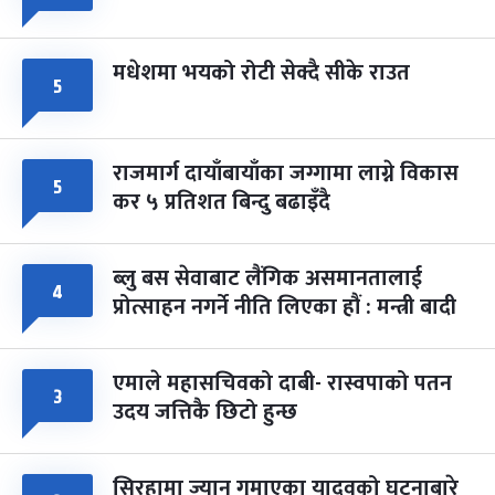
मधेशमा भयको रोटी सेक्दै सीके राउत
५
राजमार्ग दायाँबायाँका जग्गामा लाग्ने विकास
५
कर ५ प्रतिशत बिन्दु बढाइँदै
ब्लु बस सेवाबाट लैंगिक असमानतालाई
४
प्रोत्साहन नगर्ने नीति लिएका हौं : मन्त्री बादी
एमाले महासचिवको दाबी- रास्वपाको पतन
३
उदय जत्तिकै छिटो हुन्छ
सिरहामा ज्यान गुमाएका यादवको घटनाबारे