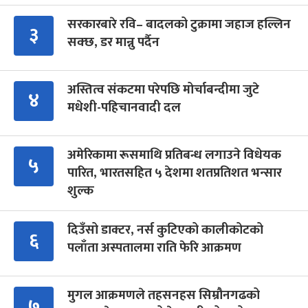
सरकारबारे रवि– बादलको टुक्रामा जहाज हल्लिन
३
सक्छ, डर मान्नु पर्दैन
अस्तित्व संकटमा परेपछि मोर्चाबन्दीमा जुटे
४
मधेशी-पहिचानवादी दल
अमेरिकामा रूसमाथि प्रतिबन्ध लगाउने विधेयक
५
पारित, भारतसहित ५ देशमा शतप्रतिशत भन्सार
शुल्क
दिउँसो डाक्टर, नर्स कुटिएको कालीकोटको
६
पलाँता अस्पतालमा राति फेरि आक्रमण
मुगल आक्रमणले तहसनहस सिम्रौनगढको
७