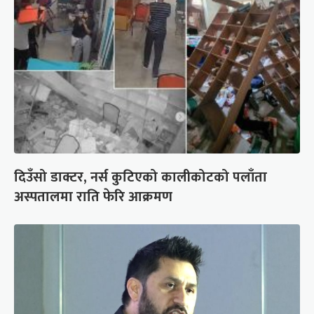
दिउँसो डाक्टर, नर्स कुटिएको कालीकोटको पलाँता
अस्पतालमा राति फेरि आक्रमण