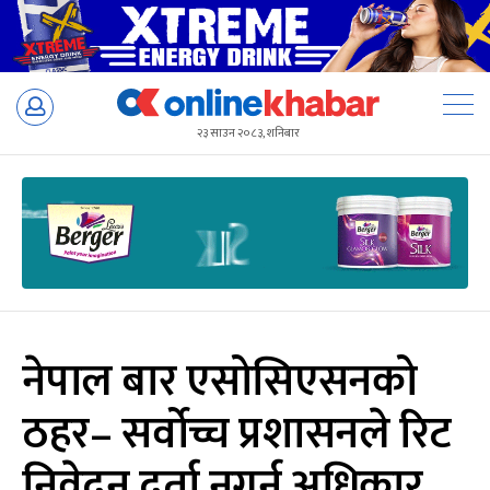
Skip
to
२३ साउन २०८३, शनिबार
content
नेपाल बार एसोसिएसनको
ठहर– सर्वोच्च प्रशासनले रिट
निवेदन दर्ता नगर्नु अधिकार