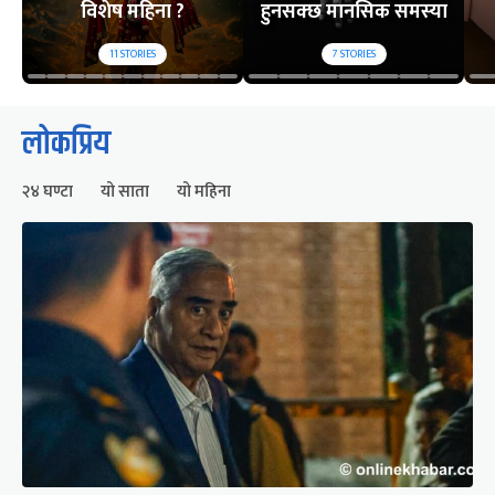
विशेष महिना ?
हुनसक्छ मानसिक समस्या
11
STORIES
7
STORIES
लोकप्रिय
२४ घण्टा
यो साता
यो महिना