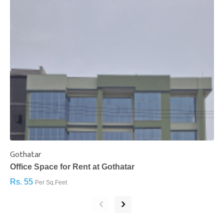
Gothatar
S
Office Space for Rent at Gothatar
H
Rs. 55
R
Per Sq.Feet
‹
›