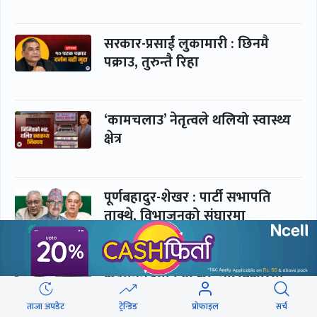
सरकार-प्रसाईं लुकामारी : छिनमै
पक्राउ, तुरुन्तै रिहा
‘कामचलाउ’ नेतृत्वले थलियो स्वास्थ्य
क्षेत्र
पूर्णबहादुर-शेखर : पार्टी सभापति
ताक्थे, विभाजनको संघारमा
शशांकलाई अघि सारे
कप्तानगञ्जमा झिल्को, गोलबजारमा
डढेलो
ताजा अपडेट
ट्रेन्डिङ
प्रोफाइल
सर्च