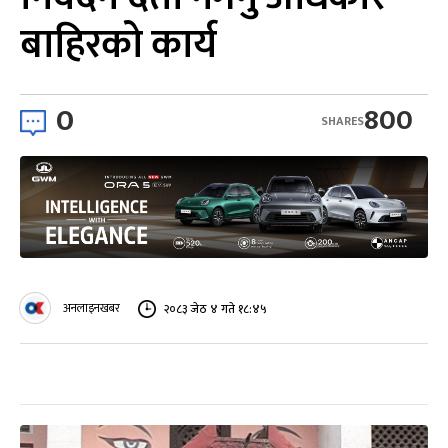
बाहिरको कार्य
0
800
SHARES
अनलाइनखबर
२०८३ जेठ ४ गते १८:४५