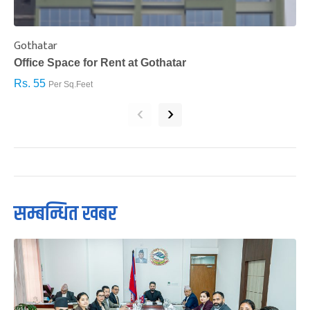
Gothatar
S
Office Space for Rent at Gothatar
H
Rs. 55
R
Per Sq.Feet
‹
›
सम्बन्धित खबर