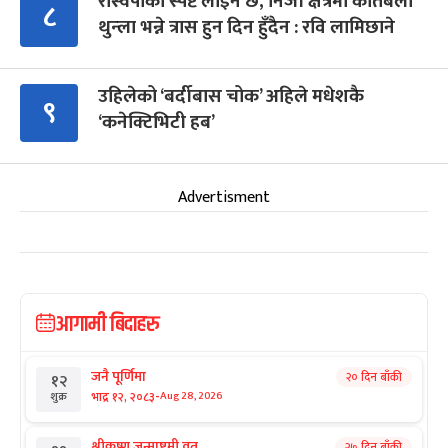
रास्वपाको स्पष्ट लाइन छ, निजी क्षेत्रमा कतिबेला
८
थुन्ला भन्ने त्रास हुन दिन हुँदैन : रवि लामिछाने
उहिलेको ‘बर्दीबास चोक’ अहिले मधेशकै
९
‘कनेक्टिभिटी हब’
Advertisment
आगामी बिदाहरु
जनै पूर्णिमा
२० दिन बाँकी
१२
-
भाद्र १२, २०८३
Aug 28, 2026
शुक्र
श्रीकृष्ण जन्माष्टमी व्रत
२७ दिन बाँकी