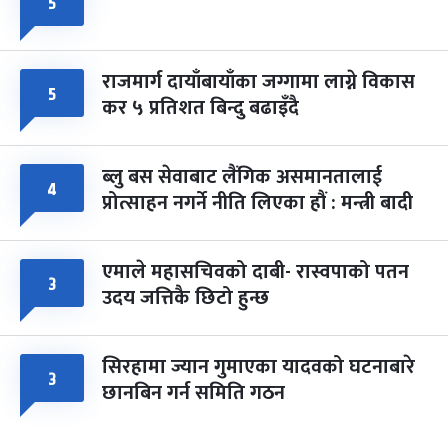
५
राजमार्ग दायाँबायाँका जग्गामा लाग्ने विकास
५
कर ५ प्रतिशत बिन्दु बढाइँदै
ब्लु बस सेवाबाट लैंगिक असमानतालाई
४
प्रोत्साहन नगर्ने नीति लिएका हौं : मन्त्री बादी
एमाले महासचिवको दाबी- रास्वपाको पतन
३
उदय जत्तिकै छिटो हुन्छ
सिरहामा ज्यान गुमाएका यादवको घटनाबारे
३
छानबिन गर्न समिति गठन