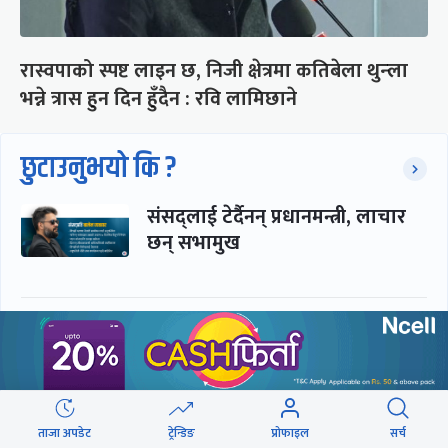
रास्वपाको स्पष्ट लाइन छ, निजी क्षेत्रमा कतिबेला थुन्ला
भन्ने त्रास हुन दिन हुँदैन : रवि लामिछाने
छुटाउनुभयो कि ?
संसद्लाई टेर्दैनन् प्रधानमन्त्री, लाचार
छन् सभामुख
‘अस्थायी प्रकृतिको अध्यादेशले ऐनको
व्यवस्था विस्थापित गर्न सक्दैन’
सरकार-प्रसाईं लुकामारी : छिनमै
ताजा अपडेट
ट्रेन्डिङ
प्रोफाइल
सर्च