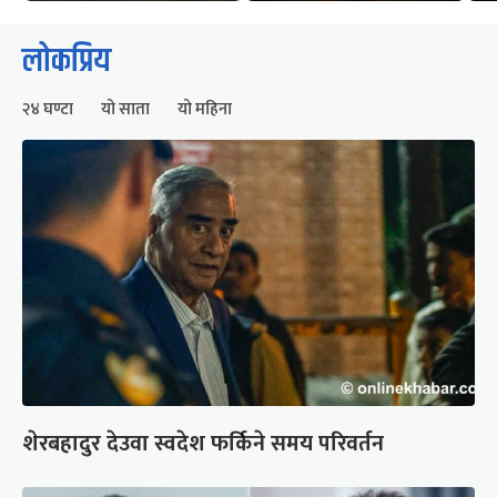
लोकप्रिय
२४ घण्टा
यो साता
यो महिना
शेरबहादुर देउवा स्वदेश फर्किने समय परिवर्तन