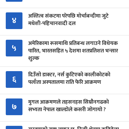
अस्तित्व संकटमा परेपछि मोर्चाबन्दीमा जुटे
४
मधेशी-पहिचानवादी दल
अमेरिकामा रूसमाथि प्रतिबन्ध लगाउने विधेयक
५
पारित, भारतसहित ५ देशमा शतप्रतिशत भन्सार
शुल्क
दिउँसो डाक्टर, नर्स कुटिएको कालीकोटको
६
पलाँता अस्पतालमा राति फेरि आक्रमण
मुगल आक्रमणले तहसनहस सिम्रौनगढको
७
सभ्यता नेपाल खाल्डोले कसरी जोगायो ?