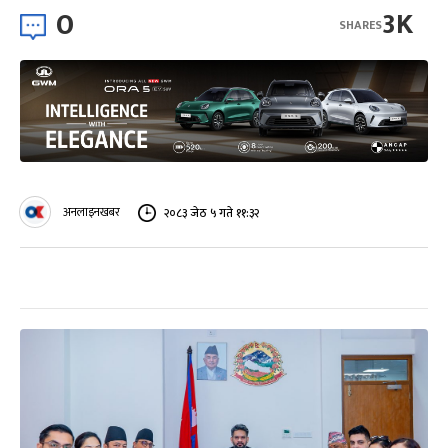
0
3K
SHARES
अनलाइनखबर
२०८३ जेठ ५ गते ११:३२