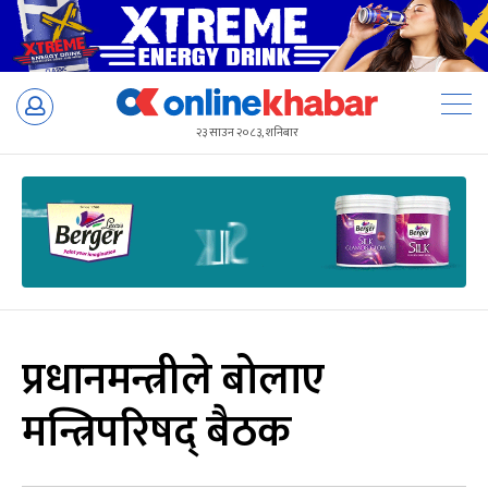
Skip
to
२३ साउन २०८३, शनिबार
content
प्रधानमन्त्रीले बोलाए
मन्त्रिपरिषद् बैठक