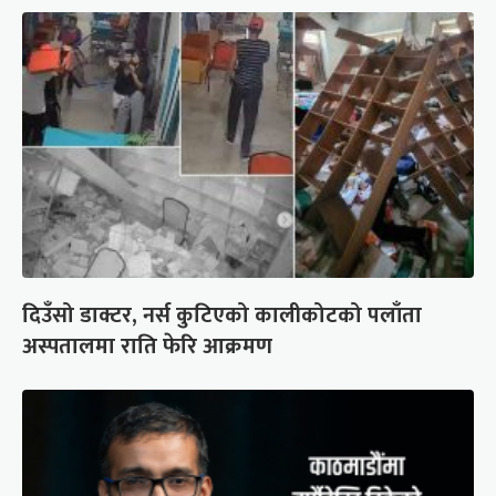
दिउँसो डाक्टर, नर्स कुटिएको कालीकोटको पलाँता
अस्पतालमा राति फेरि आक्रमण