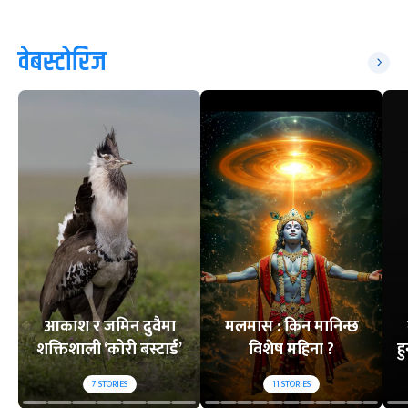
वेबस्टोरिज
आकाश र जमिन दुवैमा
मलमास : किन मानिन्छ
शक्तिशाली ‘कोरी बस्टार्ड’
विशेष महिना ?
ह
7
STORIES
11
STORIES