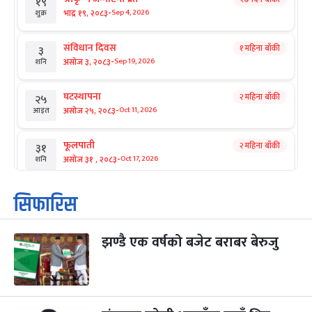
१९
-
भाद्र १९, २०८३
Sep 4, 2026
शुक्र
संविधान दिवस
१ महिना बाँकी
३
-
असोज ३, २०८३
Sep 19, 2026
शनि
घटस्थापना
२ महिना बाँकी
२५
-
असोज २५, २०८३
Oct 11, 2026
आइत
फूलपाती
२ महिना बाँकी
३१
-
असोज ३१ , २०८३
Oct 17, 2026
शनि
कार्तिक सङ्क्रान्ति
२ महिना बाँकी
१
सिफारिस
-
कार्तिक १, २०८३
Oct 18, 2026
आइत
झण्डै एक वर्षको बजेट बराबर बेरुजु
महानवमी
२ महिना बाँकी
३
-
कार्तिक ३, २०८३
Oct 20, 2026
मंगल
विजयादशमी
२ महिना बाँकी
४
-
कार्तिक ४, २०८३
Oct 21, 2026
बुध