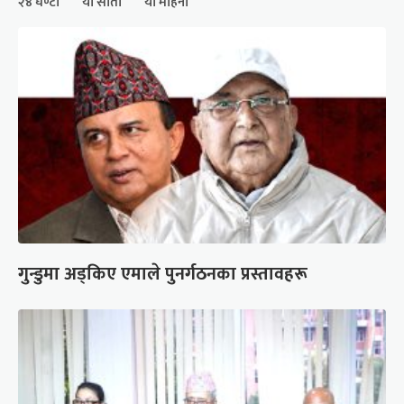
२४ घण्टा
यो साता
यो महिना
गुन्डुमा अड्किए एमाले पुनर्गठनका प्रस्तावहरू