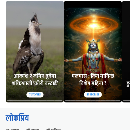
आकाश र जमिन दुवैमा
मलमास : किन मानिन्छ
शक्तिशाली ‘कोरी बस्टार्ड’
विशेष महिना ?
ह
7
STORIES
11
STORIES
लोकप्रिय