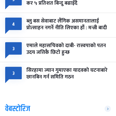
कर ५ प्रतिशत बिन्दु बढाइँदै
ब्लु बस सेवाबाट लैंगिक असमानतालाई
४
प्रोत्साहन नगर्ने नीति लिएका हौं : मन्त्री बादी
एमाले महासचिवको दाबी- रास्वपाको पतन
३
उदय जत्तिकै छिटो हुन्छ
सिरहामा ज्यान गुमाएका यादवको घटनाबारे
३
छानबिन गर्न समिति गठन
वेबस्टोरिज