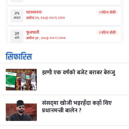
घटस्थापना
२ महिना बाँकी
२५
-
असोज २५, २०८३
Oct 11, 2026
आइत
फूलपाती
२ महिना बाँकी
३१
-
असोज ३१ , २०८३
Oct 17, 2026
शनि
कार्तिक सङ्क्रान्ति
२ महिना बाँकी
१
सिफारिस
-
कार्तिक १, २०८३
Oct 18, 2026
आइत
झण्डै एक वर्षको बजेट बराबर बेरुजु
महानवमी
२ महिना बाँकी
३
-
कार्तिक ३, २०८३
Oct 20, 2026
मंगल
विजयादशमी
२ महिना बाँकी
४
-
कार्तिक ४, २०८३
Oct 21, 2026
बुध
संसद्‌मा खोजी भइरहँदा कहाँ थिए
प्रधानमन्त्री बालेन ?
पापा‌ङ्कुशा एकादशी व्रत
२ महिना बाँकी
५
-
कार्तिक ५, २०८३
Oct 22, 2026
बिहि