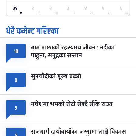
३१
१
२
३
४
५
६
ग्याल्पो ल्होसार
७ महिना बाँकी
२५
-
16
17
18
19
20
21
22
फाल्गुन २५, २०८३
Mar 9, 2027
मंगल
धेरै कमेन्ट गरिएका
पूर्णिमा व्रत
७ महिना बाँकी
७
-
चैत्र ७, २०८३
Mar 21, 2027
आइत
बाम माछाको रहस्यमय जीवन : नदीका
१०
फागुपूर्णिमा
७ महिना बाँकी
८
पाहुना, समुद्रका सन्तान
-
चैत्र ८, २०८३
Mar 22, 2027
सोम
सुनचाँदीको मूल्य बढ्यो
८
मधेशमा भयको रोटी सेक्दै सीके राउत
५
राजमार्ग दायाँबायाँका जग्गामा लाग्ने विकास
५