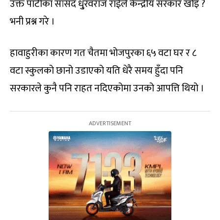
उक्त पार्टीका सांसद धु्रवराज राईले केन्द्रीय सरकार खोइ ?
भनी प्रश्न गरे ।
हावाहुरीका कारण गत चैतमा भोजपुरका ६५ वटा घर र ८
वटा स्कुलको छानो उडाएको यति धेरै समय हुँदा पनि
सरकारले कुनै पनि राहत नदिएकोमा उनको आपत्ति थियो ।