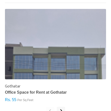
Gothatar
S
Office Space for Rent at Gothatar
H
Rs. 55
R
Per Sq.Feet
‹
›