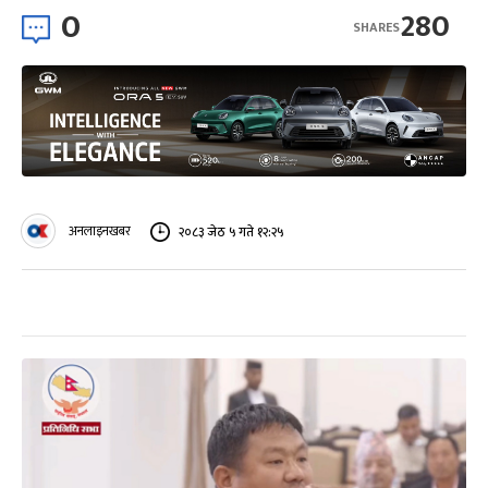
0
280
SHARES
अनलाइनखबर
२०८३ जेठ ५ गते १२:२५