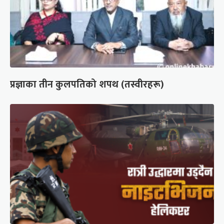
प्रज्ञाका तीन कुलपतिको शपथ (तस्वीरहरू)