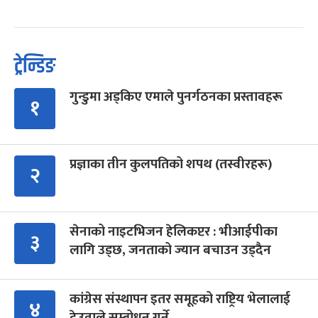
ट्रेन्डिङ
गुन्डुमा अड्किए एमाले पुनर्गठनका प्रस्तावहरू
१
प्रज्ञाका तीन कुलपतिको शपथ (तस्वीरहरू)
२
सेनाको नाइटभिजन हेलिकप्टर : भीआईपीका
३
लागि उड्छ, जनताको ज्यान बचाउन उड्दैन
कांग्रेस संस्थापन इतर समूहको राष्ट्रिय भेलालाई
४
देउवाले सम्बोधन गर्ने