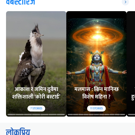
वेबस्टोरिज
आकाश र जमिन दुवैमा
मलमास : किन मानिन्छ
शक्तिशाली ‘कोरी बस्टार्ड’
विशेष महिना ?
ह
7
STORIES
11
STORIES
लोकप्रिय