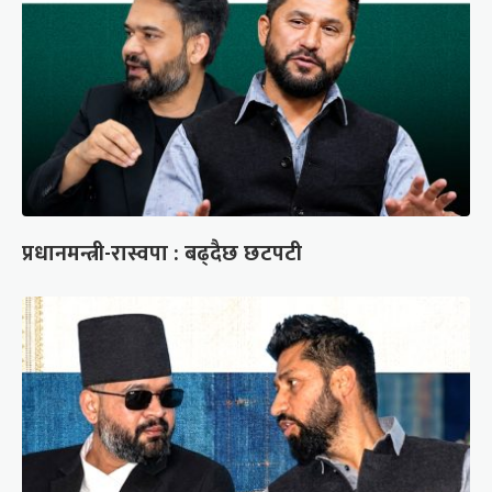
प्रधानमन्त्री-रास्वपा : बढ्दैछ छटपटी