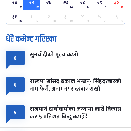
२४
२५
२६
२७
२८
२९
३०
-
फाल्गुन २४, २०८३
Mar 8, 2027
सोम
9
10
11
12
13
14
15
३१
१
२
३
४
५
६
ग्याल्पो ल्होसार
७ महिना बाँकी
२५
-
16
17
18
19
20
21
22
फाल्गुन २५, २०८३
Mar 9, 2027
मंगल
धेरै कमेन्ट गरिएका
पूर्णिमा व्रत
७ महिना बाँकी
७
-
चैत्र ७, २०८३
Mar 21, 2027
आइत
सुनचाँदीको मूल्य बढ्यो
८
फागुपूर्णिमा
७ महिना बाँकी
८
-
चैत्र ८, २०८३
Mar 22, 2027
सोम
रास्वपा सांसद ढकाल भन्छन्- सिंहदरबारको
६
नाम फेरौं, अनामनगर दरबार राखौं
राजमार्ग दायाँबायाँका जग्गामा लाग्ने विकास
५
कर ५ प्रतिशत बिन्दु बढाइँदै