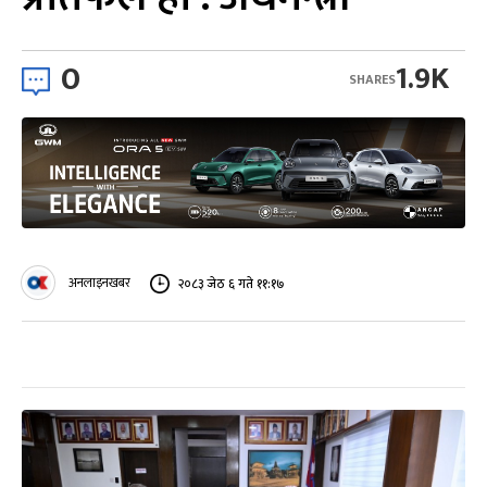
0
1.9K
SHARES
अनलाइनखबर
२०८३ जेठ ६ गते ११:१७