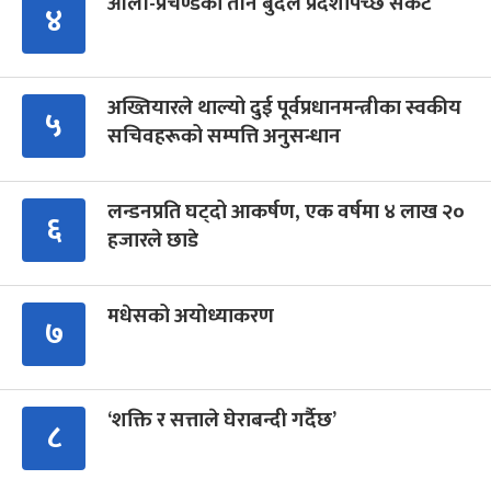
ओली-प्रचण्डको तीन बुँदेले प्रदेशपिच्छे संकट
४
अख्तियारले थाल्यो दुई पूर्वप्रधानमन्त्रीका स्वकीय
५
सचिवहरूको सम्पत्ति अनुसन्धान
लन्डनप्रति घट्दो आकर्षण, एक वर्षमा ४ लाख २०
६
हजारले छाडे
मधेसको अयोध्याकरण
७
‘शक्ति र सत्ताले घेराबन्दी गर्दैछ’
८