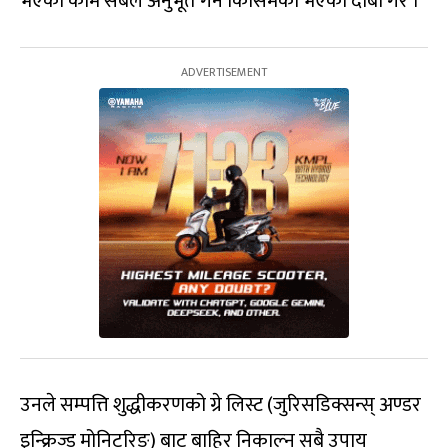
भएका काम सबैले अनुभूत गर्ने किसिमको भएको दाबी गरे ।
उनले सम्पत्ति शुद्धीकरणको ग्रे लिस्ट (जुरिसडिक्सन्स् अण्डर
इन्क्रिज्ड मोनिटरिङ) बाट बाहिर निकाल्न सबै उपाय