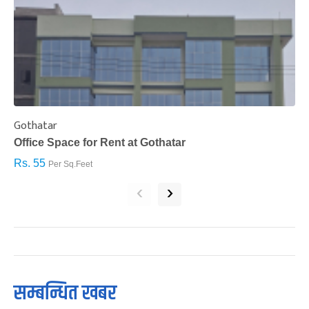
Gothatar
S
Office Space for Rent at Gothatar
H
Rs. 55
R
Per Sq.Feet
‹
›
सम्बन्धित खबर