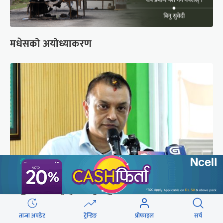
मधेसको अयोध्याकरण
‘शक्ति र सत्ताले घेराबन्दी गर्दैछ’
ताजा अपडेट
ट्रेन्डिङ
प्रोफाइल
सर्च