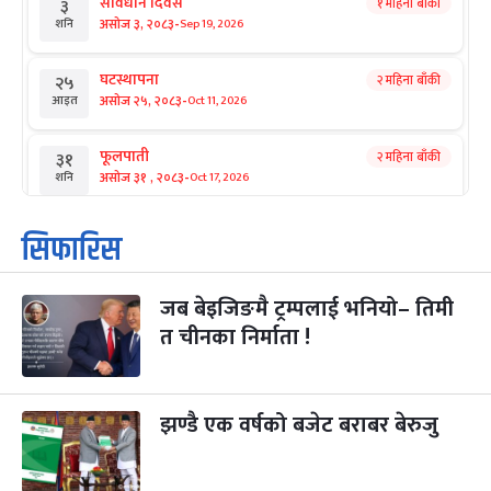
संविधान दिवस
१ महिना बाँकी
३
-
असोज ३, २०८३
Sep 19, 2026
शनि
घटस्थापना
२ महिना बाँकी
२५
-
असोज २५, २०८३
Oct 11, 2026
आइत
फूलपाती
२ महिना बाँकी
३१
-
असोज ३१ , २०८३
Oct 17, 2026
शनि
कार्तिक सङ्क्रान्ति
२ महिना बाँकी
१
सिफारिस
-
कार्तिक १, २०८३
Oct 18, 2026
आइत
जब बेइजिङमै ट्रम्पलाई भनियो– तिमी
महानवमी
२ महिना बाँकी
३
-
त चीनका निर्माता !
कार्तिक ३, २०८३
Oct 20, 2026
मंगल
विजयादशमी
२ महिना बाँकी
४
-
कार्तिक ४, २०८३
Oct 21, 2026
बुध
झण्डै एक वर्षको बजेट बराबर बेरुजु
पापा‌ङ्कुशा एकादशी व्रत
२ महिना बाँकी
५
-
कार्तिक ५, २०८३
Oct 22, 2026
बिहि