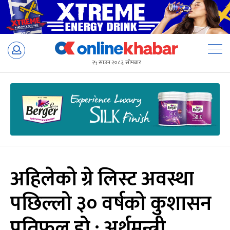
Skip
to
२५ साउन २०८३, सोमबार
content
अहिलेको ग्रे लिस्ट अवस्था
पछिल्लो ३० वर्षको कुशासन
प्रतिफल हो : अर्थमन्त्री