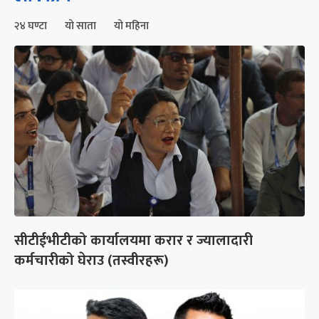
२४ घण्टा
यो साता
यो महिना
सीटीईभीटीको कार्यालयमा करार र ज्यालादारी
कर्मचारीको घेराउ (तस्वीरहरू)