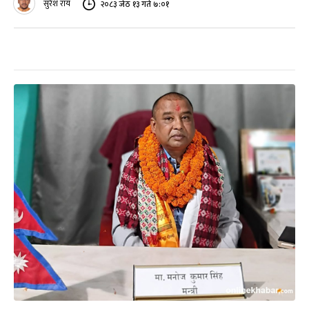
सुरेश राय
२०८३ जेठ १३ गते ७:०१