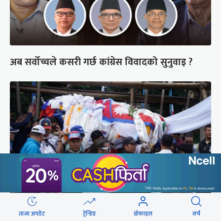
अब सर्वोच्चले कसरी गर्छ कांग्रेस विवादको सुनुवाइ ?
पर्वतारोही पुरबहादुर गुरुङको अन्त्येष्टि (तस्वीरहरू)
ताजा अपडेट
ट्रेन्डिङ
प्रोफाइल
सर्च