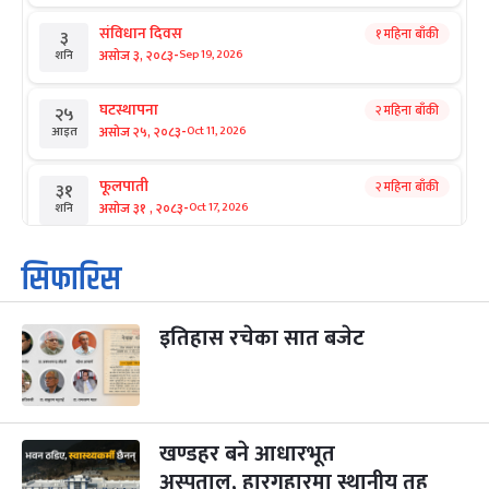
संविधान दिवस
१ महिना बाँकी
३
-
असोज ३, २०८३
Sep 19, 2026
शनि
घटस्थापना
२ महिना बाँकी
२५
-
असोज २५, २०८३
Oct 11, 2026
आइत
फूलपाती
२ महिना बाँकी
३१
-
असोज ३१ , २०८३
Oct 17, 2026
शनि
कार्तिक सङ्क्रान्ति
२ महिना बाँकी
१
सिफारिस
-
कार्तिक १, २०८३
Oct 18, 2026
आइत
इतिहास रचेका सात बजेट
महानवमी
२ महिना बाँकी
३
-
कार्तिक ३, २०८३
Oct 20, 2026
मंगल
विजयादशमी
२ महिना बाँकी
४
-
कार्तिक ४, २०८३
Oct 21, 2026
बुध
खण्डहर बने आधारभूत
अस्पताल, हारगुहारमा स्थानीय तह