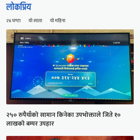
लोकप्रिय
२४ घण्टा
यो साता
यो महिना
२५० रुपैयाँको सामान किनेका उपभोक्ताले जिते १०
लाखको बम्पर उपहार