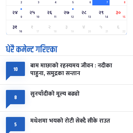
2
3
4
5
6
7
8
अन्तराष्ट्रिय नारी दिवस
७ महिना बाँकी
२४
-
फाल्गुन २४, २०८३
Mar 8, 2027
सोम
२४
२५
२६
२७
२८
२९
३०
9
10
11
12
13
14
15
ग्याल्पो ल्होसार
७ महिना बाँकी
२५
३१
१
२
३
४
५
६
-
फाल्गुन २५, २०८३
Mar 9, 2027
मंगल
16
17
18
19
20
21
22
धेरै कमेन्ट गरिएका
पूर्णिमा व्रत
७ महिना बाँकी
७
-
चैत्र ७, २०८३
Mar 21, 2027
आइत
बाम माछाको रहस्यमय जीवन : नदीका
फागुपूर्णिमा
७ महिना बाँकी
८
१०
पाहुना, समुद्रका सन्तान
-
चैत्र ८, २०८३
Mar 22, 2027
सोम
सुनचाँदीको मूल्य बढ्यो
८
मधेशमा भयको रोटी सेक्दै सीके राउत
५