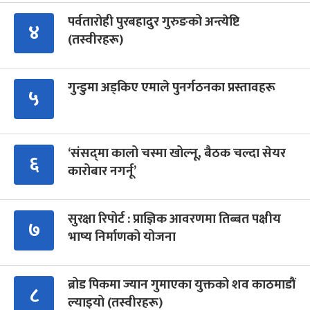
पर्वतारोही पुरबहादुर गुरुङको अन्त्येष्टि
४
(तस्वीरहरू)
गुन्डुमा अड्किए एमाले पुनर्गठनका प्रस्तावहरू
५
‘संसद्‍मा कालो चस्मा खोल्नू, बैठक चल्दा सेयर
६
कारोबार नगर्नू’
सुरक्षा रिपोर्ट : प्राज्ञिक आवरणमा तिब्बत पक्षीय
७
भाष्य निर्माणको योजना
ब्रोड पिकमा ज्यान गुमाएका युक्तको शव काठमाडौं
८
ल्याइयो (तस्वीरहरू)