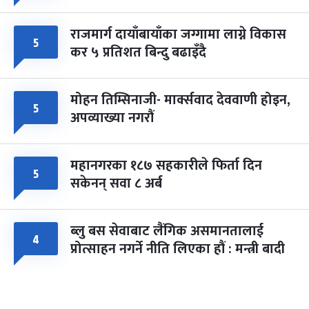
राजमार्ग दायाँबायाँका जग्गामा लाग्ने विकास
५
कर ५ प्रतिशत बिन्दु बढाइँदै
मोहन तिम्सिनाजी- मार्क्सवाद देववाणी होइन,
५
अपव्याख्या नगरौं
महानगरका १८७ सहकारीले फिर्ता दिन
५
सकेनन् सवा ८ अर्ब
ब्लु बस सेवाबाट लैंगिक असमानतालाई
४
प्रोत्साहन नगर्ने नीति लिएका हौं : मन्त्री बादी