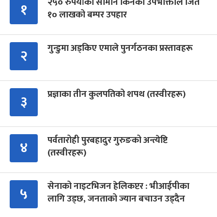
२५० रुपैयाँको सामान किनेका उपभोक्ताले जिते
१
१० लाखको बम्पर उपहार
गुन्डुमा अड्किए एमाले पुनर्गठनका प्रस्तावहरू
२
प्रज्ञाका तीन कुलपतिको शपथ (तस्वीरहरू)
३
पर्वतारोही पुरबहादुर गुरुङको अन्त्येष्टि
४
(तस्वीरहरू)
सेनाको नाइटभिजन हेलिकप्टर : भीआईपीका
५
लागि उड्छ, जनताको ज्यान बचाउन उड्दैन