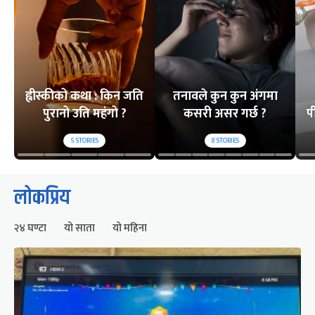
ह्वीस्कीको कथा : किन जति
तनावले कुन कुन अंगमा
पुरानो उति महंगो ?
कसरी असर गर्छ ?
प
5
STORIES
8
STORIES
लोकप्रिय
२४ घण्टा
यो साता
यो महिना