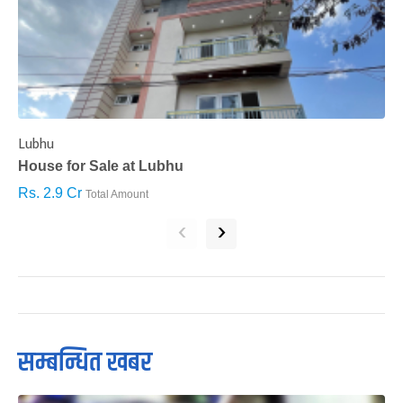
Lubhu
C
House for Sale at Lubhu
H
Rs. 2.9 Cr
R
Total Amount
‹
›
सम्बन्धित खबर