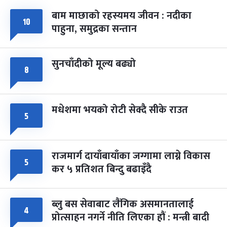
बाम माछाको रहस्यमय जीवन : नदीका
फागुपूर्णिमा
७ महिना बाँकी
८
१०
पाहुना, समुद्रका सन्तान
-
चैत्र ८, २०८३
Mar 22, 2027
सोम
सुनचाँदीको मूल्य बढ्यो
८
मधेशमा भयको रोटी सेक्दै सीके राउत
५
राजमार्ग दायाँबायाँका जग्गामा लाग्ने विकास
५
कर ५ प्रतिशत बिन्दु बढाइँदै
ब्लु बस सेवाबाट लैंगिक असमानतालाई
४
प्रोत्साहन नगर्ने नीति लिएका हौं : मन्त्री बादी