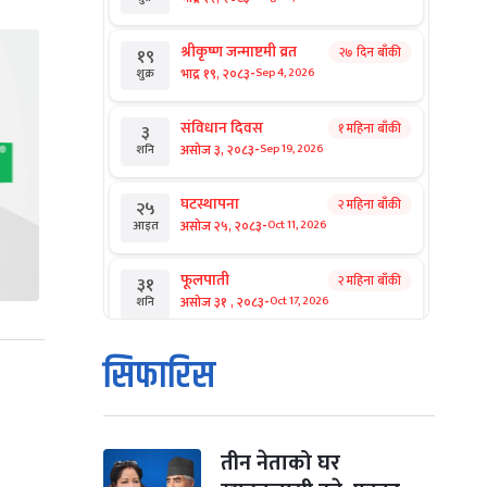
श्रीकृष्ण जन्माष्टमी व्रत
२७ दिन बाँकी
१९
-
भाद्र १९, २०८३
Sep 4, 2026
शुक्र
संविधान दिवस
१ महिना बाँकी
३
-
असोज ३, २०८३
Sep 19, 2026
शनि
घटस्थापना
२ महिना बाँकी
२५
-
असोज २५, २०८३
Oct 11, 2026
आइत
फूलपाती
२ महिना बाँकी
३१
-
असोज ३१ , २०८३
Oct 17, 2026
शनि
कार्तिक सङ्क्रान्ति
२ महिना बाँकी
१
सिफारिस
-
कार्तिक १, २०८३
Oct 18, 2026
आइत
महानवमी
२ महिना बाँकी
३
-
कार्तिक ३, २०८३
Oct 20, 2026
मंगल
तीन नेताको घर