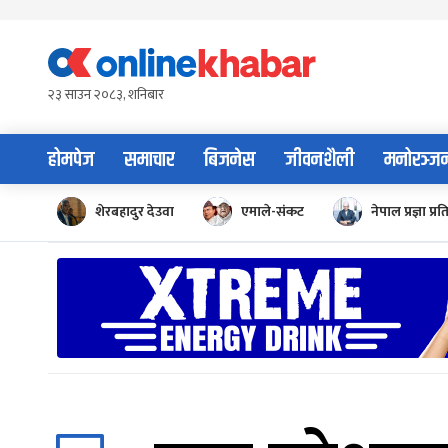
Skip
to
content
२३ साउन २०८३, शनिबार
होमपेज
समाचार
बिजनेस
जीवनशैली
मनोरञ्ज
शेरबहादुर देउवा
एमाले-संकट
नेपाल प्रज्ञा प्रत