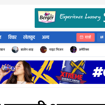
न
विचार
खेलकुद
अन्य
पात्रो
िष्ठान
बालेन शाह
नाइट भिजन
अमेरिका