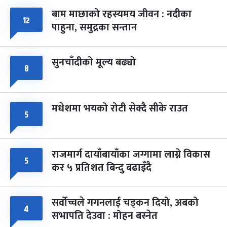
बाम माछाको रहस्यमय जीवन : नदीका
फागुपूर्णिमा
१२
७ महिना बाँकी
८
पाहुना, समुद्रका सन्तान
-
चैत्र ८, २०८३
Mar 22, 2027
सोम
सुनचाँदीको मूल्य बढ्यो
८
मधेशमा भयको रोटी सेक्दै सीके राउत
५
राजमार्ग दायाँबायाँका जग्गामा लाग्ने विकास
५
कर ५ प्रतिशत बिन्दु बढाइँदै
सर्वोच्चले गगनलाई चड्कन दियो, अबको
४
सभापति देउवा : मोहन बस्नेत