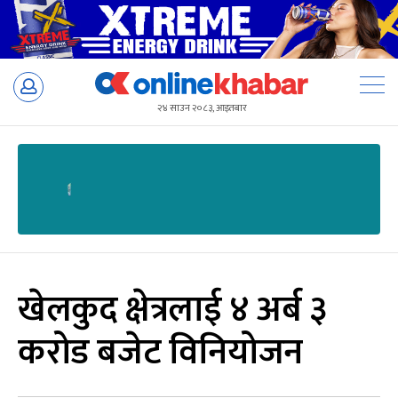
Skip
to
२४ साउन २०८३, आइतबार
content
खेलकुद क्षेत्रलाई ४ अर्ब ३
करोड बजेट विनियोजन