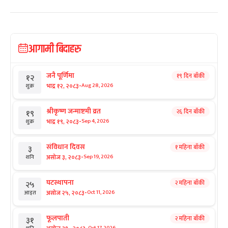
आगामी बिदाहरु
जनै पूर्णिमा
१९ दिन बाँकी
१२
-
भाद्र १२, २०८३
Aug 28, 2026
शुक्र
श्रीकृष्ण जन्माष्टमी व्रत
२६ दिन बाँकी
१९
-
भाद्र १९, २०८३
Sep 4, 2026
शुक्र
संविधान दिवस
१ महिना बाँकी
३
-
असोज ३, २०८३
Sep 19, 2026
शनि
घटस्थापना
२ महिना बाँकी
२५
-
असोज २५, २०८३
Oct 11, 2026
आइत
फूलपाती
२ महिना बाँकी
३१