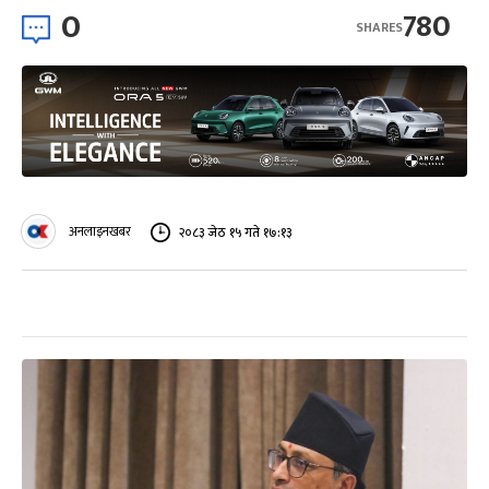
0
780
SHARES
अनलाइनखबर
२०८३ जेठ १५ गते १७:१३