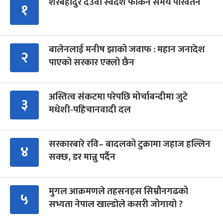
शेरबहादुर देउवा स्वदेश फर्किने समय परिवर्तन
१
बालेनलाई मनीष झाको जवाफ : महान जनादेश
२
पाएको सरकार एक्लो छैन
अस्तित्व संकटमा परेपछि मोर्चाबन्दीमा जुटे
३
मधेशी-पहिचानवादी दल
सरकारबारे रवि– बादलको टुक्रामा जहाज हल्लिन
४
सक्छ, डर मान्नु पर्दैन
मुगल आक्रमणले तहसनहस सिम्रौनगढको
५
सभ्यता नेपाल खाल्डोले कसरी जोगायो ?