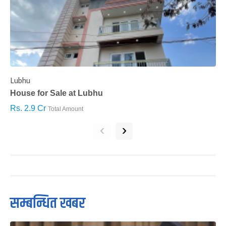
Lubhu
C
House for Sale at Lubhu
H
Rs. 2.9 Cr
R
Total Amount
‹
›
सम्बन्धित खबर