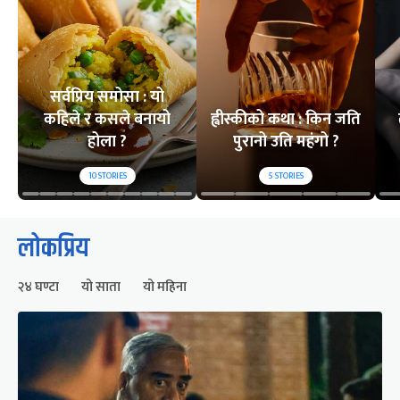
सर्वप्रिय समोसा : यो
कहिले र कसले बनायो
ह्वीस्कीको कथा : किन जति
होला ?
पुरानो उति महंगो ?
10
STORIES
5
STORIES
लोकप्रिय
२४ घण्टा
यो साता
यो महिना