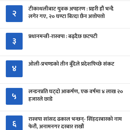
टीकाथलीबाट युवक अपहरण : प्रहरी हौं भन्दै
२
लगेर गए, २० घण्टा बित्दा छैन अत्तोपत्तो
प्रधानमन्त्री-रास्वपा : बढ्दैछ छटपटी
३
ओली-प्रचण्डको तीन बुँदेले प्रदेशपिच्छे संकट
४
लन्डनप्रति घट्दो आकर्षण, एक वर्षमा ४ लाख २०
५
हजारले छाडे
रास्वपा सांसद ढकाल भन्छन्- सिंहदरबारको नाम
६
फेरौं, अनामनगर दरबार राखौं