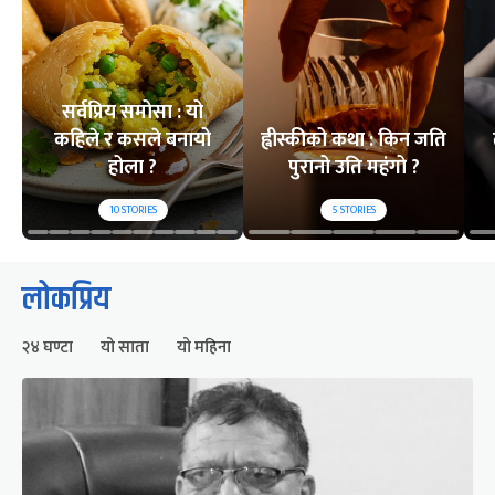
सर्वप्रिय समोसा : यो
कहिले र कसले बनायो
ह्वीस्कीको कथा : किन जति
होला ?
पुरानो उति महंगो ?
10
STORIES
5
STORIES
लोकप्रिय
२४ घण्टा
यो साता
यो महिना