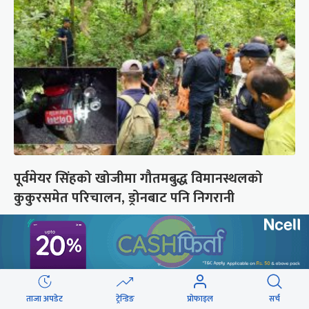
पूर्वमेयर सिंहको खोजीमा गौतमबुद्ध विमानस्थलको
कुकुरसमेत परिचालन, ड्रोनबाट पनि निगरानी
छुटाउनुभयो कि ?
यी दृश्य हेर्न कालो चस्मा खोल्नै पर्छ
ताजा अपडेट
ट्रेन्डिङ
प्रोफाइल
सर्च