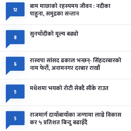
बाम माछाको रहस्यमय जीवन : नदीका
१२
पाहुना, समुद्रका सन्तान
सुनचाँदीको मूल्य बढ्यो
८
रास्वपा सांसद ढकाल भन्छन्- सिंहदरबारको
६
नाम फेरौं, अनामनगर दरबार राखौं
मधेशमा भयको रोटी सेक्दै सीके राउत
५
राजमार्ग दायाँबायाँका जग्गामा लाग्ने विकास
५
कर ५ प्रतिशत बिन्दु बढाइँदै