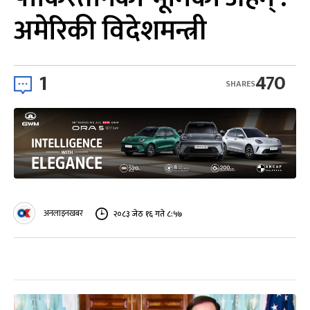
अमेरिकी विदेशमन्त्री
1
470
SHARES
अनलाइनखबर
२०८३ जेठ १६ गते ८:५७