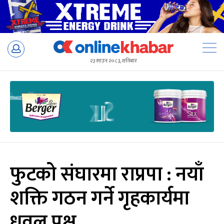
Skip
to
२३ साउन २०८३, शनिबार
content
फुटको संघारमा राप्रपा : नयाँ
शक्ति गठन गर्ने गृहकार्यमा
धवल पक्ष