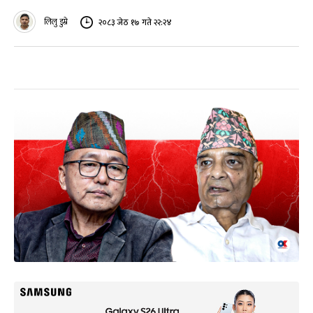
लिलु डुम्रे
२०८३ जेठ १७ गते २२:२४