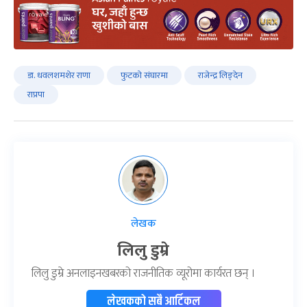
डा. धवलशमशेर राणा
फुटको संघारमा
राजेन्द्र लिङ्देन
राप्रपा
लेखक
लिलु डुम्रे
लिलु डुम्रे अनलाइनखबरको राजनीतिक व्यूरोमा कार्यरत छन् ।
लेखकको सबै आर्टिकल