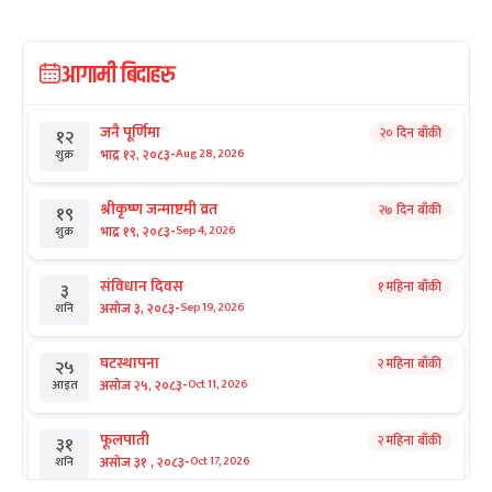
आगामी बिदाहरु
जनै पूर्णिमा
२० दिन बाँकी
१२
-
भाद्र १२, २०८३
Aug 28, 2026
शुक्र
श्रीकृष्ण जन्माष्टमी व्रत
२७ दिन बाँकी
१९
-
भाद्र १९, २०८३
Sep 4, 2026
शुक्र
संविधान दिवस
१ महिना बाँकी
३
-
असोज ३, २०८३
Sep 19, 2026
शनि
घटस्थापना
२ महिना बाँकी
२५
-
असोज २५, २०८३
Oct 11, 2026
आइत
फूलपाती
२ महिना बाँकी
३१
-
असोज ३१ , २०८३
Oct 17, 2026
शनि