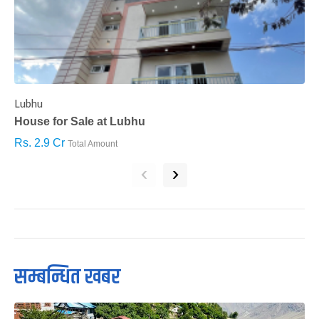
Lubhu
C
House for Sale at Lubhu
H
Rs. 2.9 Cr
R
Total Amount
‹
›
सम्बन्धित खबर