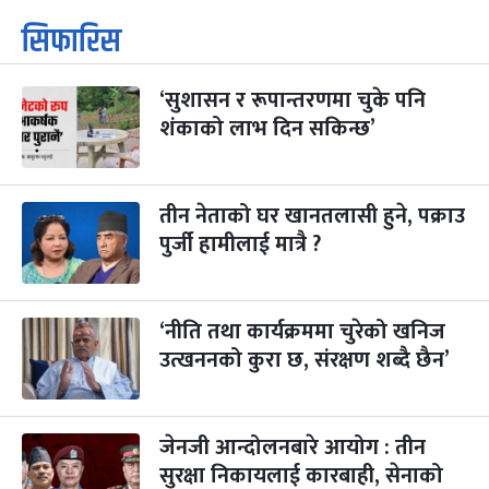
कार्तिक सङ्क्रान्ति
२ महिना बाँकी
१
सिफारिस
-
कार्तिक १, २०८३
Oct 18, 2026
आइत
‘सुशासन र रूपान्तरणमा चुके पनि
महानवमी
२ महिना बाँकी
३
-
शंकाको लाभ दिन सकिन्छ’
कार्तिक ३, २०८३
Oct 20, 2026
मंगल
विजयादशमी
२ महिना बाँकी
४
-
कार्तिक ४, २०८३
Oct 21, 2026
बुध
तीन नेताको घर खानतलासी हुने, पक्राउ
पुर्जी हामीलाई मात्रै ?
पापा‌ङ्कुशा एकादशी व्रत
२ महिना बाँकी
५
-
कार्तिक ५, २०८३
Oct 22, 2026
बिहि
‘नीति तथा कार्यक्रममा चुरेको खनिज
कुकुर तिहार
३ महिना बाँकी
२२
-
कार्तिक २२, २०८३
उत्खननको कुरा छ, संरक्षण शब्दै छैन’
Nov 8, 2026
आइत
गाई पूजा
३ महिना बाँकी
२३
-
कार्तिक २३, २०८३
Nov 9, 2026
सोम
जेनजी आन्दोलनबारे आयोग : तीन
सुरक्षा निकायलाई कारबाही, सेनाको
गोरुपुजा
३ महिना बाँकी
२४