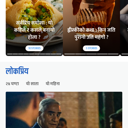
सर्वप्रिय समोसा : यो
कहिले र कसले बनायो
ह्वीस्कीको कथा : किन जति
होला ?
पुरानो उति महंगो ?
10
STORIES
5
STORIES
लोकप्रिय
२४ घण्टा
यो साता
यो महिना