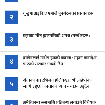
गुन्डुमा अड्किए एमाले पुनर्गठनका प्रस्तावहरू
२
प्रज्ञाका तीन कुलपतिको शपथ (तस्वीरहरू)
३
बालेनलाई मनीष झाको जवाफ : महान जनादेश
४
पाएको सरकार एक्लो छैन
सेनाको नाइटभिजन हेलिकप्टर : भीआईपीका
५
लागि उड्छ, जनताको ज्यान बचाउन उड्दैन
अमेरिकामा रूसमाथि प्रतिबन्ध लगाउने विधेयक