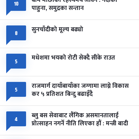
बाम माछाको रहस्यमय जीवन : नदीका
फागुपूर्णिमा
१०
७ महिना बाँकी
८
पाहुना, समुद्रका सन्तान
-
चैत्र ८, २०८३
Mar 22, 2027
सोम
सुनचाँदीको मूल्य बढ्यो
८
मधेशमा भयको रोटी सेक्दै सीके राउत
५
राजमार्ग दायाँबायाँका जग्गामा लाग्ने विकास
५
कर ५ प्रतिशत बिन्दु बढाइँदै
ब्लु बस सेवाबाट लैंगिक असमानतालाई
४
प्रोत्साहन नगर्ने नीति लिएका हौं : मन्त्री बादी