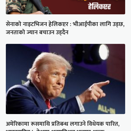
सेनाको नाइटभिजन हेलिकप्टर : भीआईपीका लागि उड्छ,
जनताको ज्यान बचाउन उड्दैन
अमेरिकामा रूसमाथि प्रतिबन्ध लगाउने विधेयक पारित,