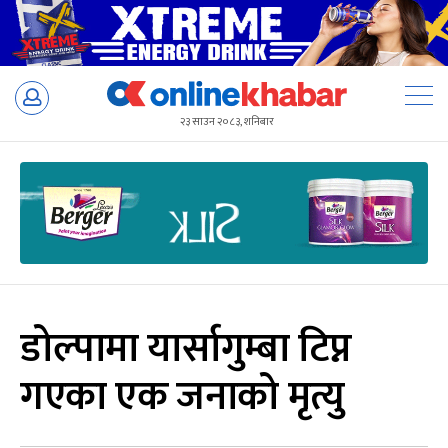
Skip
to
२३ साउन २०८३, शनिबार
content
डोल्पामा यार्सागुम्बा टिप्न
गएका एक जनाको मृत्यु