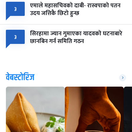
एमाले महासचिवको दाबी- रास्वपाको पतन
३
उदय जत्तिकै छिटो हुन्छ
सिरहामा ज्यान गुमाएका यादवको घटनाबारे
३
छानबिन गर्न समिति गठन
वेबस्टोरिज