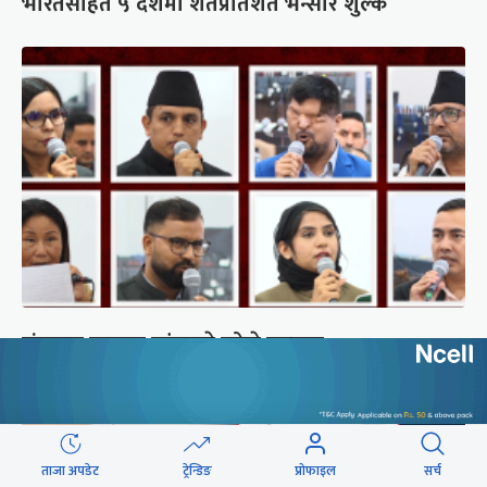
भारतसहित ५ देशमा शतप्रतिशत भन्सार शुल्क
संसद्‍मा रास्वपा सांसदले खोजे सरकार
ताजा अपडेट
ट्रेन्डिङ
प्रोफाइल
सर्च