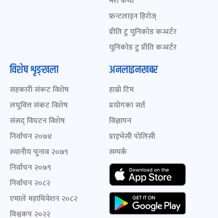
मेरो कथा
फ्रन्टलाइन हिरोज्
प्रीति टु युनिकोड कन्भर्टर
युनिकोड टु प्रीति कन्भर्टर
विशेष शृङ्खला
अनलाइनखबर
सहकारी संकट विशेष
हाम्रो टिम
लघुवित्त संकट विशेष
प्रयोगका सर्त
संसद् विघटन विशेष
विज्ञापन
निर्वाचन २०७४
प्राइभेसी पोलिसी
स्थानीय चुनाव २०७९
सम्पर्क
निर्वाचन २०७९
निर्वाचन २०८२
एमाले महाधिवेशन २०८२
विश्वकप २०२२