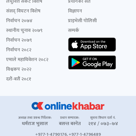
लघुवित्त संकट विशेष
प्रयोगका सर्त
संसद् विघटन विशेष
विज्ञापन
निर्वाचन २०७४
प्राइभेसी पोलिसी
स्थानीय चुनाव २०७९
सम्पर्क
निर्वाचन २०७९
निर्वाचन २०८२
एमाले महाधिवेशन २०८२
विश्वकप २०२२
दशैं-बसैं २०८१
अध्यक्ष तथा प्रबन्ध निर्देशक:
प्रधान सम्पादक:
सूचना विभाग दर्ता नं.
धर्मराज भुसाल
बसन्त बस्नेत
२१४ / ०७३–७४
+977-1-4790176, +977-1-4796489