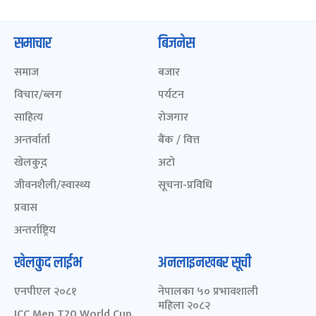
समाचार
बिजनेस
समाज
बजार
विचार/ब्लग
पर्यटन
साहित्य
रोजगार
अन्तर्वार्ता
बैंक / वित्त
खेलकुद़़
अटो
जीवनशैली/स्वास्थ्य
सूचना-प्रविधि
प्रवास
अन्तर्राष्ट्रिय
खेलकुद लाईभ
अनलाइनखबर सूची
एनपीएल २०८१
नेपालका ५० प्रभावशाली
महिला २०८२
ICC Men T20 World Cup