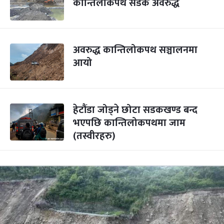
कान्तिलोकपथ सडक अवरुद्ध
अवरुद्ध कान्तिलोकपथ सञ्चालनमा
आयो
हेटौंडा जोड्ने छोटा सडकखण्ड बन्द
भएपछि कान्तिलोकपथमा जाम
(तस्वीरहरु)