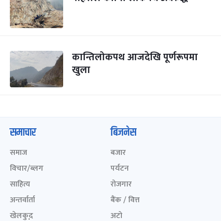
कान्तिलोकपथ आजदेखि पूर्णरूपमा
खुला
समाचार
बिजनेस
समाज
बजार
विचार/ब्लग
पर्यटन
साहित्य
रोजगार
अन्तर्वार्ता
बैंक / वित्त
खेलकुद़़
अटो