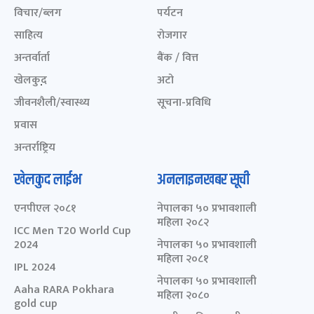
विचार/ब्लग
पर्यटन
साहित्य
रोजगार
अन्तर्वार्ता
बैंक / वित्त
खेलकुद़़
अटो
जीवनशैली/स्वास्थ्य
सूचना-प्रविधि
प्रवास
अन्तर्राष्ट्रिय
खेलकुद लाईभ
अनलाइनखबर सूची
एनपीएल २०८१
नेपालका ५० प्रभावशाली
महिला २०८२
ICC Men T20 World Cup
2024
नेपालका ५० प्रभावशाली
महिला २०८१
IPL 2024
नेपालका ५० प्रभावशाली
Aaha RARA Pokhara
महिला २०८०
gold cup