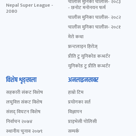
चालीस मुनिका चालीस- २०८३
Nepal Super League -
- छनोट मनोनयन फर्म
2080
चालीस मुनिका चालीस- २०८२
चालीस मुनिका चालीस- २०८१
मेरो कथा
फ्रन्टलाइन हिरोज्
प्रीति टु युनिकोड कन्भर्टर
युनिकोड टु प्रीति कन्भर्टर
विशेष शृङ्खला
अनलाइनखबर
सहकारी संकट विशेष
हाम्रो टिम
लघुवित्त संकट विशेष
प्रयोगका सर्त
संसद् विघटन विशेष
विज्ञापन
निर्वाचन २०७४
प्राइभेसी पोलिसी
स्थानीय चुनाव २०७९
सम्पर्क