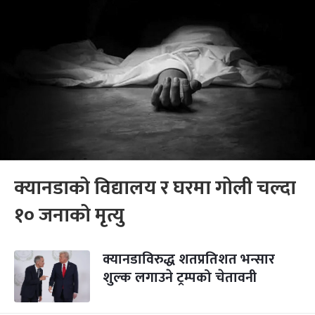
क्यानडाको विद्यालय र घरमा गोली चल्दा
१० जनाको मृत्यु
क्यानडाविरुद्ध शतप्रतिशत भन्सार
शुल्क लगाउने ट्रम्पको चेतावनी