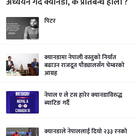
अध्ययन गर्दै क्यानडा, के प्रतिबन्ध होला ?
पिटर
क्यानडामा नेपाली वस्तुकाे निर्यात
बढाउन राजदूत पौड्यालसँग चेम्बरको
आग्रह
नेपाल ए ले टस हारेर क्यानडाविरुद्ध
ब्याटिङ गर्दै
क्यानडाले नेपाललाई दियो २३३ रनको