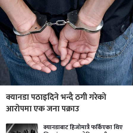
क्यानडा पठाइदिने भन्दै ठगी गरेको
आरोपमा एक जना पक्राउ
क्यानडाबाट हिजोमात्रै फर्किएका थिए