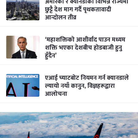
अमेरिका र क्यानडाका विभिन्न राज्यमा
छुट्टै देश माग गर्दै पृथकतावादी
आन्दोलन तीव्र
‘महाशक्तिको आशीर्वाद पाउन मध्यम
शक्ति भएका देशबीच होडबाजी हुनु
हुँदैन’
एआई च्याटबोट नियमन गर्न क्यानडाले
ल्यायो नयाँ कानुन, विज्ञहरूद्वारा
आलोचना