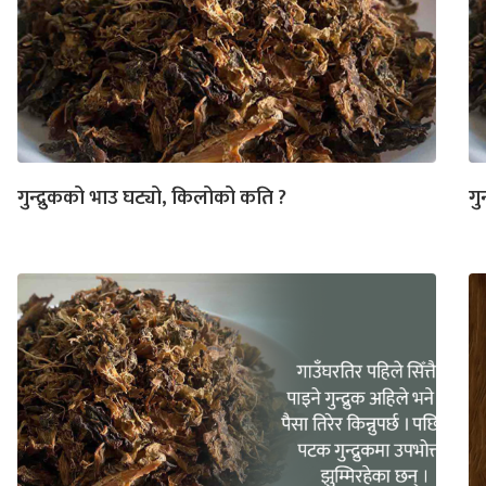
गुन्द्रुकको भाउ घट्यो, किलोको कति ?
गु