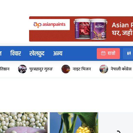
न
विचार
खेलकुद
अन्य
पात्रो
रतिष्ठान
पुरबहादुर गुरुङ
नाइट भिजन
नेपाली काँग्रेस