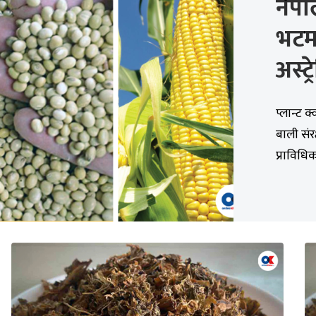
नेपा
भटम
अस्ट
प्लान्ट क
बाली सं
प्राविधिक