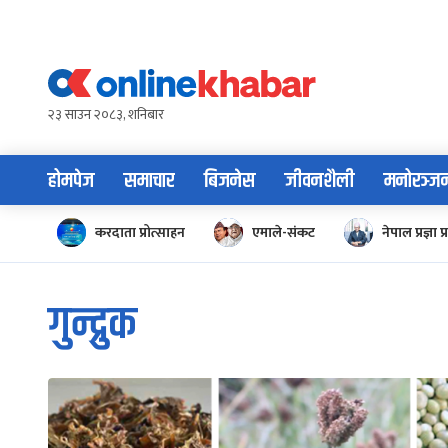
Skip
to
content
२३ साउन २०८३, शनिबार
होमपेज
समाचार
बिजनेस
जीवनशैली
मनोरञ्ज
करदाता प्रोत्साहन
एमाले-संकट
नेपाल प्रज्ञा प्
गुन्द्रुक