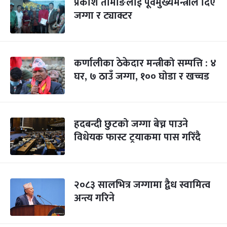
प्रकाश तामाङलाई पूर्वमुख्यमन्त्रीले दिए
जग्गा र ट्याक्टर
कर्णालीका ठेकेदार मन्त्रीको सम्पत्ति : ४
घर, ७ ठाउँ जग्गा, १०० घोडा र खच्चड
हदबन्दी छुटको जग्गा बेच्न पाउने
विधेयक फास्ट ट्रयाकमा पास गरिंदै
२०८३ सालभित्र जग्गामा द्वैध स्वामित्व
अन्त्य गरिने