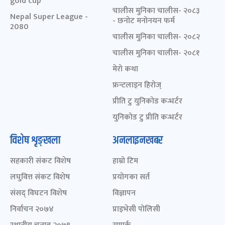
gold cup
चालीस मुनिका चालीस- २०८३
Nepal Super League -
- छनोट मनोनयन फर्म
2080
चालीस मुनिका चालीस- २०८२
चालीस मुनिका चालीस- २०८१
मेरो कथा
फ्रन्टलाइन हिरोज्
प्रीति टु युनिकोड कन्भर्टर
युनिकोड टु प्रीति कन्भर्टर
विशेष शृङ्खला
अनलाइनखबर
सहकारी संकट विशेष
हाम्रो टिम
लघुवित्त संकट विशेष
प्रयोगका सर्त
संसद् विघटन विशेष
विज्ञापन
निर्वाचन २०७४
प्राइभेसी पोलिसी