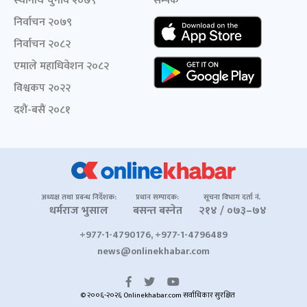
स्थानीय चुनाव २०७९
सम्पर्क
निर्वाचन २०७९
निर्वाचन २०८२
एमाले महाधिवेशन २०८२
विश्वकप २०२२
दशैं-बसैं २०८१
अध्यक्ष तथा प्रबन्ध निर्देशक:
प्रधान सम्पादक:
सूचना विभाग दर्ता नं.
धर्मराज भुसाल
बसन्त बस्नेत
२१४ / ०७३–७४
+977-1-4790176, +977-1-4796489
news@onlinekhabar.com
© २००६-२०२६ Onlinekhabar.com सर्वाधिकार सुरक्षित