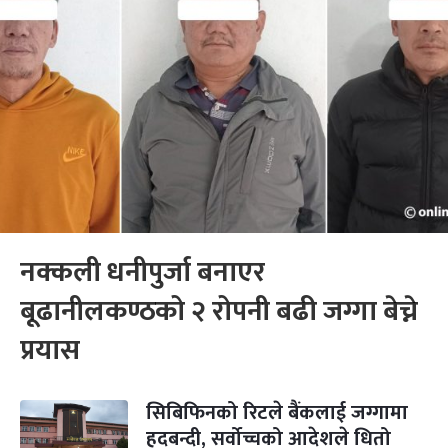
नक्कली धनीपुर्जा बनाएर
बूढानीलकण्ठको २ रोपनी बढी जग्गा बेच्ने
प्रयास
सिबिफिनको रिटले बैंकलाई जग्गामा
हदबन्दी, सर्वोच्चको आदेशले धितो