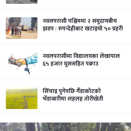
नवलपरासी पश्चिममा २ समुदायबीच
झडप : रुपन्देहीबाट खटाइयो ५० प्रहरी
नवलपरासीमा विद्यालयका लेखापाल
६५ हजार घुससहित पक्राउ
सिँचाइ पुगेपछि गैँडाकोटको
भेँडाबारीमा लहलह तोरीखेती