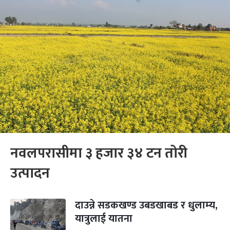
नवलपरासीमा ३ हजार ३४ टन तोरी
उत्पादन
दाउन्ने सडकखण्ड उबडखाबड र धुलाम्‍य,
यात्रुलाई यातना