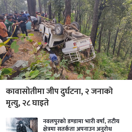
कावासोतीमा जीप दुर्घटना, २ जनाको
मृत्यु, २८ घाइते
नवलपुरको डण्डामा भारी वर्षा, तटीय
क्षेत्रमा सतर्कता अपनाउन अनुरोध