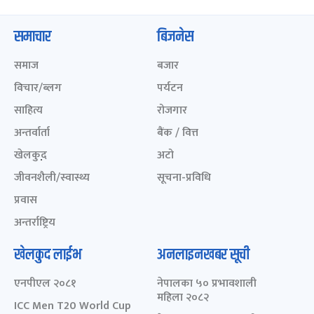
समाचार
बिजनेस
समाज
बजार
विचार/ब्लग
पर्यटन
साहित्य
रोजगार
अन्तर्वार्ता
बैंक / वित्त
खेलकुद़़
अटो
जीवनशैली/स्वास्थ्य
सूचना-प्रविधि
प्रवास
अन्तर्राष्ट्रिय
खेलकुद लाईभ
अनलाइनखबर सूची
एनपीएल २०८१
नेपालका ५० प्रभावशाली
महिला २०८२
ICC Men T20 World Cup