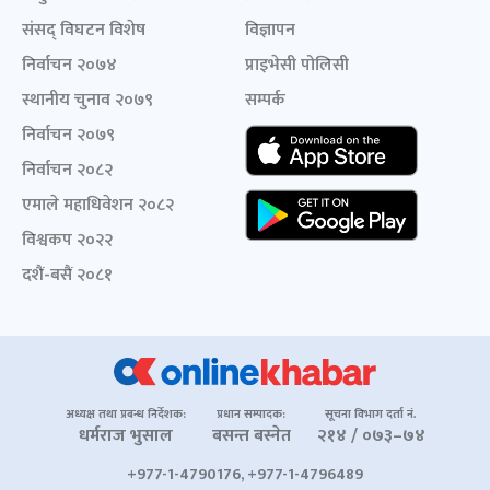
संसद् विघटन विशेष
विज्ञापन
निर्वाचन २०७४
प्राइभेसी पोलिसी
स्थानीय चुनाव २०७९
सम्पर्क
निर्वाचन २०७९
निर्वाचन २०८२
एमाले महाधिवेशन २०८२
विश्वकप २०२२
दशैं-बसैं २०८१
अध्यक्ष तथा प्रबन्ध निर्देशक:
प्रधान सम्पादक:
सूचना विभाग दर्ता नं.
धर्मराज भुसाल
बसन्त बस्नेत
२१४ / ०७३–७४
+977-1-4790176, +977-1-4796489