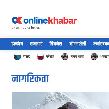
Skip
to
content
२१ साउन २०८३, बिहीबार
होमपेज
समाचार
बिजनेस
जीवनशैली
मनोरञ्ज
संसद्
काँग्रेस
गगन थापा
शेरबहाद
नागरिकता