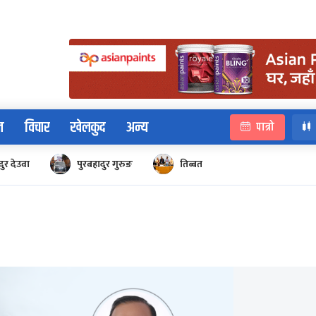
न
विचार
खेलकुद
अन्य
पात्रो
ुर देउवा
पुरबहादुर गुरुङ
तिब्बत