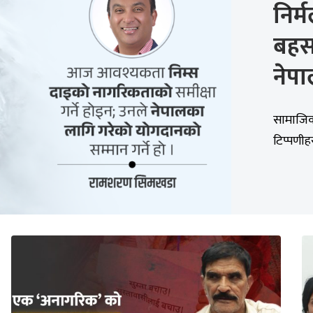
निर्
बहसभ
नेपा
सामाजिक
टिप्पणीहर