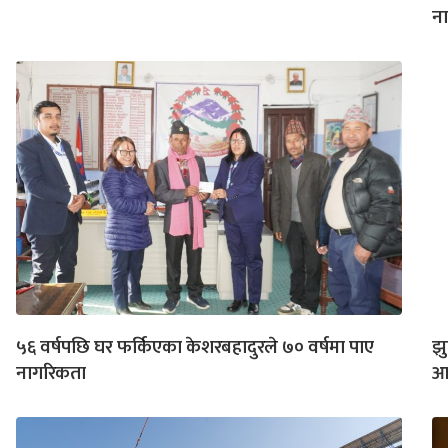
न
५६ वर्षपछि घर फर्किएका केशरबहादुरले ७० वर्षमा पाए
झु
नागरिकता
आर