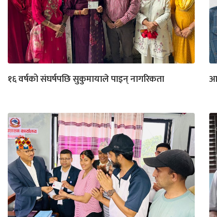
१६ वर्षको संघर्षपछि सुकुमायाले पाइन् नागरिकता
आम