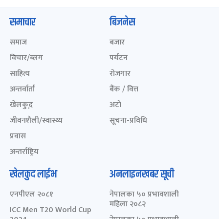
समाचार
बिजनेस
समाज
बजार
विचार/ब्लग
पर्यटन
साहित्य
रोजगार
अन्तर्वार्ता
बैंक / वित्त
खेलकुद़़
अटो
जीवनशैली/स्वास्थ्य
सूचना-प्रविधि
प्रवास
अन्तर्राष्ट्रिय
खेलकुद लाईभ
अनलाइनखबर सूची
एनपीएल २०८१
नेपालका ५० प्रभावशाली
महिला २०८२
ICC Men T20 World Cup