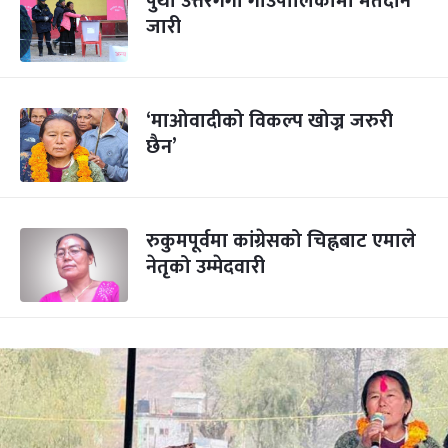
पुथा उत्तरगंगा गाउँपालिकामा मतदान
जारी
‘माओवादीको विकल्प खोज्न जरुरी
छैन’
रुकुमपूर्वमा कांग्रेसको चिह्नबाट एमाले
नेतृको उम्मेदवारी