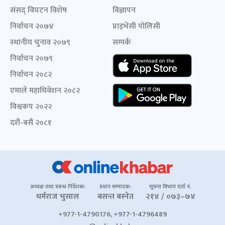
संसद् विघटन विशेष
विज्ञापन
निर्वाचन २०७४
प्राइभेसी पोलिसी
स्थानीय चुनाव २०७९
सम्पर्क
निर्वाचन २०७९
निर्वाचन २०८२
एमाले महाधिवेशन २०८२
विश्वकप २०२२
दशैं-बसैं २०८१
अध्यक्ष तथा प्रबन्ध निर्देशक:
प्रधान सम्पादक:
सूचना विभाग दर्ता नं.
धर्मराज भुसाल
बसन्त बस्नेत
२१४ / ०७३–७४
+977-1-4790176, +977-1-4796489