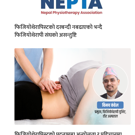
फिजियोथेरापिस्टको दरबन्दी नबढाएको भन्दै
फिजियोथेरापी संघको असन्तुष्टि
फिजियोथेरापिस्टको पदनाममा अन्योलता र पहिचानमा