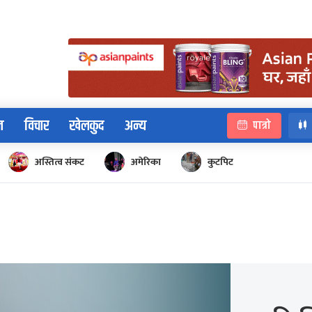
न
विचार
खेलकुद
अन्य
पात्रो
अस्तित्व संकट
अमेरिका
कुटपिट