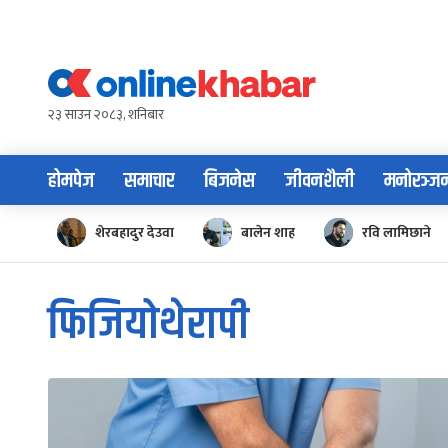
Skip
to
content
२३ साउन २०८३, शनिबार
होमपेज
समाचार
बिजनेस
जीवनशैली
मनोरञ्ज
शेरबहादुर देउवा
बालेन शाह
रवि लामिछाने
फिजियोथेरापी