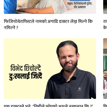
फिजियोथेरापिस्टले नामको अगाडि डाक्टर लेख्न मिल्ने कि
रा
नमिल्ने ?
के
एक डाक्टरले भने, ‘तिमीले छोएको अरुले नखालान् कि ?’
फि