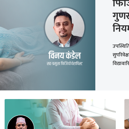
फिज
गुणस
निय
उपस्थिति 
सुपरिवेक्
विद्यावार