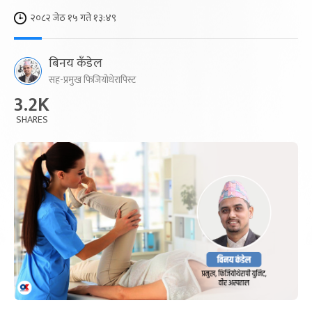
२०८२ जेठ १५ गते १३:४९
बिनय कँडेल
सह-प्रमुख फिजियोथेरापिस्ट
3.2K
SHARES