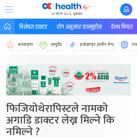
२२ साउन २०८३, शुक्रबार
विशेषज्ञ डाक्टर
रोग अनुसार छान्नुहोस
हेल्थ फिचर
अल्जाइमर
आयुर्वेद
इन्डोक्राइन (हर्मोन रोग)
एच
फिजियोथेरापिस्टले नामको
अगाडि डाक्टर लेख्न मिल्ने कि
नमिल्ने ?