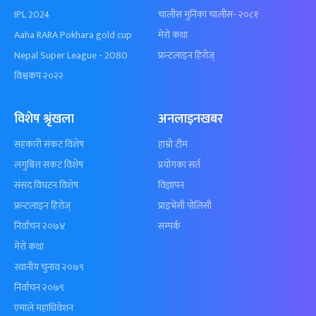
IPL 2024
चालीस मुनिका चालीस- २०८१
Aaha RARA Pokhara gold cup
मेरो कथा
Nepal Super League - 2080
फ्रन्टलाइन हिरोज्
विश्वकप २०२२
विशेष श्रृंखला
अनलाइनखबर
सहकारी संकट विशेष
हाम्रो टीम
लगुबित्त संकट विशेष
प्रयोगका सर्त
संसद विघटन विशेष
विज्ञापन
फ्रन्टलाइन हिरोज्
प्राइभेसी पोलिसी
निर्वाचन २०७४
सम्पर्क
मेरो कथा
स्थानीय चुनाव २०७९
निर्वाचन २०७९
एमाले महाधिवेशन