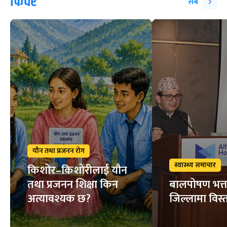
फिचर
सबै
यौन तथा प्रजनन रोग
स्वास्थ्य समाचार
किशोर–किशोरीलाई यौन
तथा प्रजनन शिक्षा किन
बालपोषण भत्त
अत्यावश्यक छ?
जिल्लामा विस्त