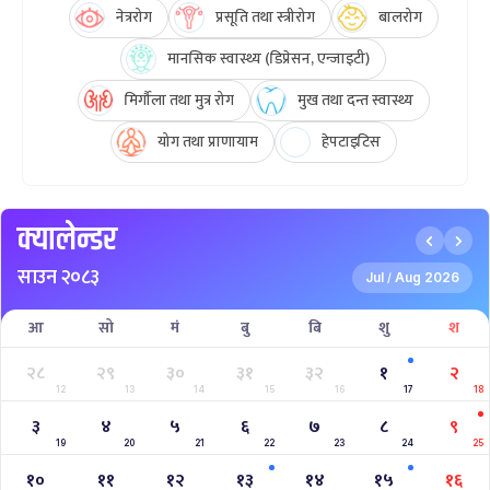
नेत्ररोग
प्रसूति तथा स्त्रीरोग
बालरोग
मानसिक स्वास्थ्य (डिप्रेसन, एन्जाइटी)
मिर्गौला तथा मुत्र रोग
मुख तथा दन्त स्वास्थ्य
योग तथा प्राणायाम
हेपटाइटिस
क्यालेन्डर
साउन २०८३
Jul
Aug 2026
/
आ
सो
मं
बु
बि
शु
श
२८
२९
३०
३१
३२
१
२
12
13
14
15
16
17
18
३
४
५
६
७
८
९
19
20
21
22
23
24
25
१०
११
१२
१३
१४
१५
१६