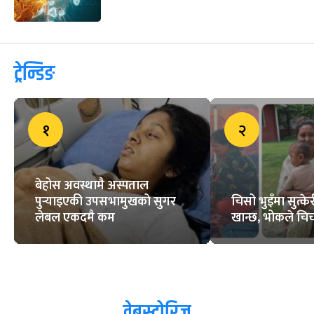
ट्रेन्डिङ
१
२
बेहोस अवस्थामै अस्पताल
पुर्‍याइएकी उपसभामुखको सुगर
चिसो भुइँमा सुत्
लेबल एकदमै कम
खान्छ, भोकले चिच्
वेबस्टोरिज