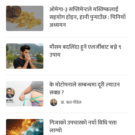
ओमेगा-३ सप्लिमेन्टले मस्तिष्कलाई
सहयोग होइन, हानी पुर्‍याउँछ : चिनियाँ
अध्ययन
मौसम बदलिँदा हुने एलर्जीबाट बच्ने ९
उपाय
के मोटोपनाले सम्बन्धमा दूरी ल्याउन
सक्छ ?
डा. ऋत पौडेल
गिजाको उपचारको नयाँ विधि पत्ता
लाग्यो