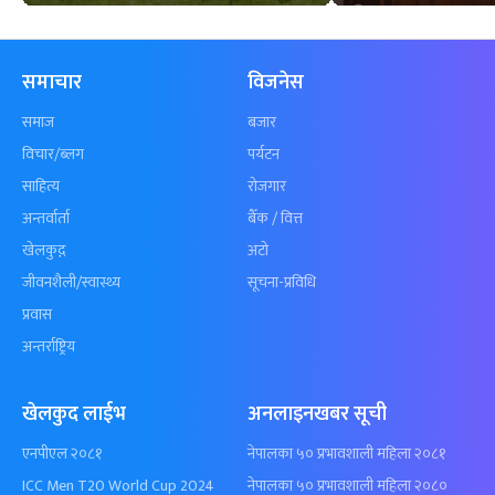
समाचार
विजनेस
समाज
बजार
विचार/ब्लग
पर्यटन
साहित्य
रोजगार
अन्तर्वार्ता
बैँक / वित्त
खेलकुद़़
अटो
जीवनशैली/स्वास्थ्य
सूचना-प्रविधि
प्रवास
अन्तर्राष्ट्रिय
खेलकुद लाईभ
अनलाइनखबर सूची
एनपीएल २०८१
नेपालका ५० प्रभावशाली महिला २०८१
ICC Men T20 World Cup 2024
नेपालका ५० प्रभावशाली महिला २०८०