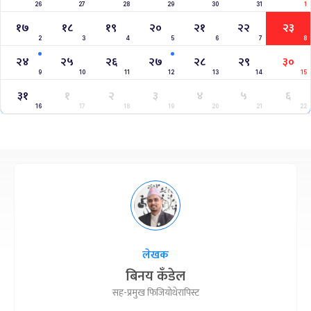
26
27
28
29
30
31
1
१७
१८
१९
२०
२१
२२
२३
2
3
4
5
6
7
8
२४
२५
२६
२७
२८
२९
३०
9
10
11
12
13
14
15
३१
१
२
३
४
५
६
16
17
18
19
20
21
22
लेखक
बिनय कँडेल
सह-प्रमुख फिजियोथेरापिस्ट