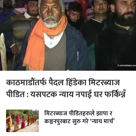
काठमाडौंतर्फ पैदल हिँडेका मिटरब्याज
पीडित : यसपटक न्याय नपाई घर फर्किन्नँ
मिटरब्याज पीडितहरुले झापा र
कञ्चनपुरबाट सुरु गरे ‘न्याय मार्च’