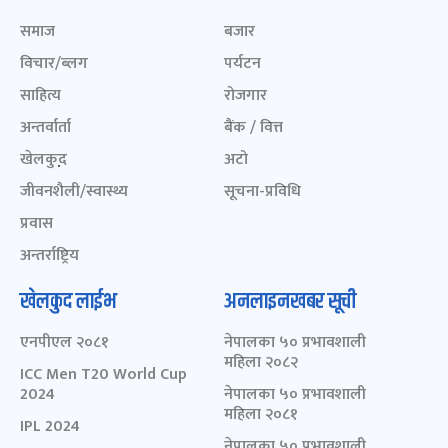
समाज
बजार
विचार/ब्लग
पर्यटन
साहित्य
रोजगार
अन्तर्वार्ता
बैंक / वित्त
खेलकुद़़
अटो
जीवनशैली/स्वास्थ्य
सूचना-प्रविधि
प्रवास
अन्तर्राष्ट्रिय
खेलकुद लाईभ
अनलाइनखबर सूची
एनपीएल २०८१
नेपालका ५० प्रभावशाली
महिला २०८२
ICC Men T20 World Cup
2024
नेपालका ५० प्रभावशाली
महिला २०८१
IPL 2024
नेपालका ५० प्रभावशाली