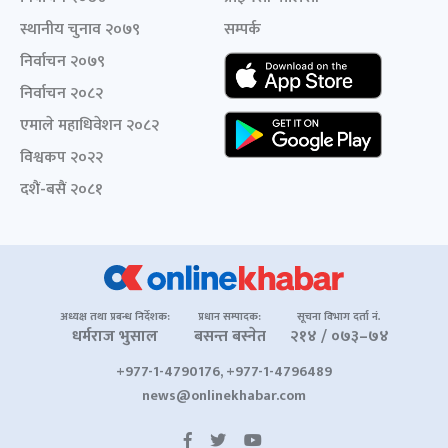
स्थानीय चुनाव २०७९
सम्पर्क
निर्वाचन २०७९
निर्वाचन २०८२
एमाले महाधिवेशन २०८२
विश्वकप २०२२
दशैं-बसैं २०८१
अध्यक्ष तथा प्रबन्ध निर्देशक:
प्रधान सम्पादक:
सूचना विभाग दर्ता नं.
धर्मराज भुसाल
बसन्त बस्नेत
२१४ / ०७३–७४
+977-1-4790176, +977-1-4796489
news@onlinekhabar.com