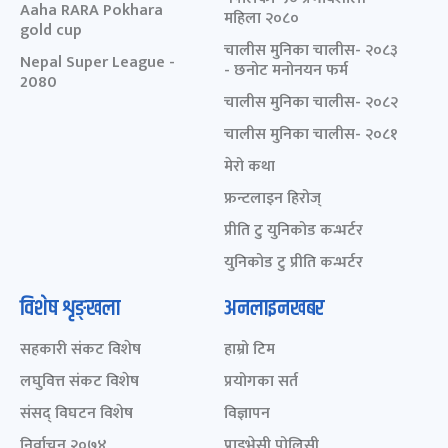
Aaha RARA Pokhara
महिला २०८०
gold cup
चालीस मुनिका चालीस- २०८३
Nepal Super League -
- छनोट मनोनयन फर्म
2080
चालीस मुनिका चालीस- २०८२
चालीस मुनिका चालीस- २०८१
मेरो कथा
फ्रन्टलाइन हिरोज्
प्रीति टु युनिकोड कन्भर्टर
युनिकोड टु प्रीति कन्भर्टर
विशेष शृङ्खला
अनलाइनखबर
सहकारी संकट विशेष
हाम्रो टिम
लघुवित्त संकट विशेष
प्रयोगका सर्त
संसद् विघटन विशेष
विज्ञापन
निर्वाचन २०७४
प्राइभेसी पोलिसी