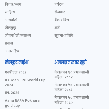
विचार/ब्लग
पर्यटन
साहित्य
रोजगार
अन्तर्वार्ता
बैंक / वित्त
खेलकुद़़
अटो
जीवनशैली/स्वास्थ्य
सूचना-प्रविधि
प्रवास
अन्तर्राष्ट्रिय
खेलकुद लाईभ
अनलाइनखबर सूची
एनपीएल २०८१
नेपालका ५० प्रभावशाली
महिला २०८२
ICC Men T20 World Cup
2024
नेपालका ५० प्रभावशाली
महिला २०८१
IPL 2024
नेपालका ५० प्रभावशाली
Aaha RARA Pokhara
महिला २०८०
gold cup