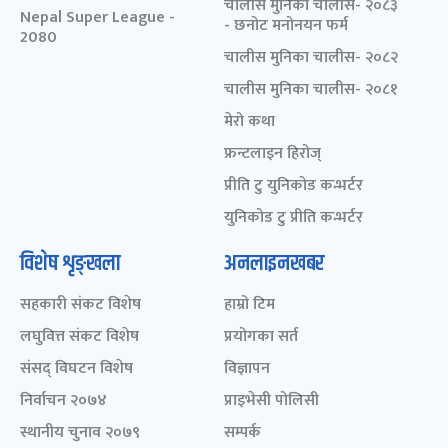
चालीस मुनिका चालीस- २०८३
Nepal Super League -
- छनोट मनोनयन फर्म
2080
चालीस मुनिका चालीस- २०८२
चालीस मुनिका चालीस- २०८१
मेरो कथा
फ्रन्टलाइन हिरोज्
प्रीति टु युनिकोड कन्भर्टर
युनिकोड टु प्रीति कन्भर्टर
विशेष शृङ्खला
अनलाइनखबर
सहकारी संकट विशेष
हाम्रो टिम
लघुवित्त संकट विशेष
प्रयोगका सर्त
संसद् विघटन विशेष
विज्ञापन
निर्वाचन २०७४
प्राइभेसी पोलिसी
स्थानीय चुनाव २०७९
सम्पर्क