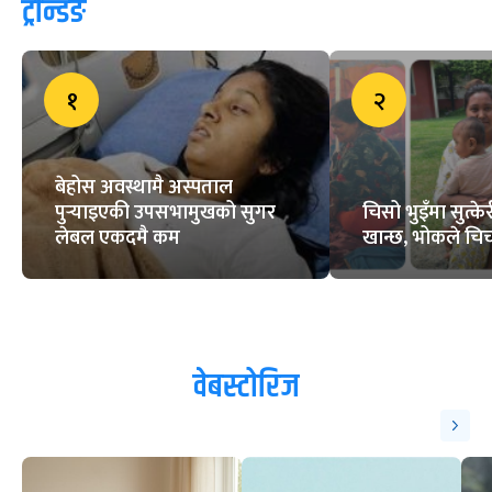
ट्रेन्डिङ
१
२
बेहोस अवस्थामै अस्पताल
पुर्‍याइएकी उपसभामुखको सुगर
चिसो भुइँमा सुत्
लेबल एकदमै कम
खान्छ, भोकले चिच्
वेबस्टोरिज