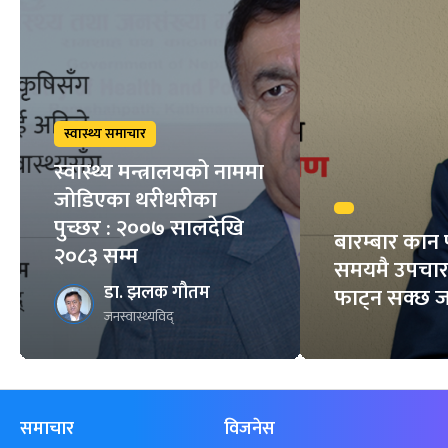
स्वास्थ्य समाचार
स्वास्थ्य मन्त्रालयको नाममा
जोडिएका थरीथरीका
पुच्छर : २००७ सालदेखि
बारम्बार कान 
२०८३ सम्म
समयमै उपचार 
डा. झलक गौतम
फाट्न सक्छ 
जनस्वास्थ्यविद्
समाचार
विजनेस