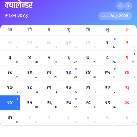
क्यालेन्डर
साउन २०८३
Jul
Aug 2026
/
आ
सो
मं
बु
बि
शु
श
२८
२९
३०
३१
३२
१
२
12
13
14
15
16
17
18
३
४
५
६
७
८
९
19
20
21
22
23
24
25
१०
११
१२
१३
१४
१५
१६
26
27
28
29
30
31
1
१७
१८
१९
२०
२१
२२
२३
2
3
4
5
6
7
8
२४
२५
२६
२७
२८
२९
३०
9
10
11
12
13
14
15
३१
१
२
३
४
५
६
16
17
18
19
20
21
22