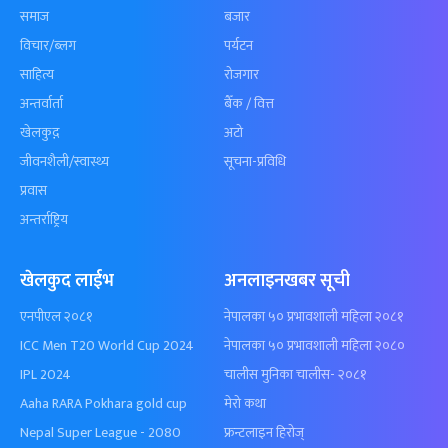
समाज
बजार
विचार/ब्लग
पर्यटन
साहित्य
रोजगार
अन्तर्वार्ता
बैँक / वित्त
खेलकुद़़
अटो
जीवनशैली/स्वास्थ्य
सूचना-प्रविधि
प्रवास
अन्तर्राष्ट्रिय
खेलकुद लाईभ
अनलाइनखबर सूची
एनपीएल २०८१
नेपालका ५० प्रभावशाली महिला २०८१
ICC Men T20 World Cup 2024
नेपालका ५० प्रभावशाली महिला २०८०
IPL 2024
चालीस मुनिका चालीस- २०८१
Aaha RARA Pokhara gold cup
मेरो कथा
Nepal Super League - 2080
फ्रन्टलाइन हिरोज्