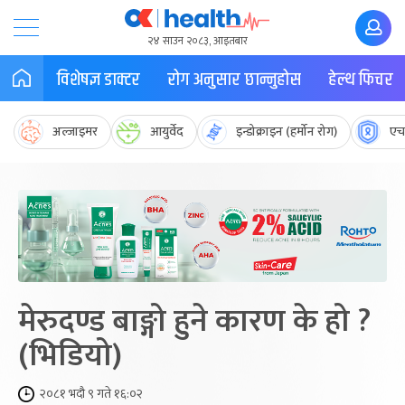
२४ साउन २०८३, आइतबार
विशेषज्ञ डाक्टर
रोग अनुसार छान्नुहोस
हेल्थ फिचर
अल्जाइमर
आयुर्वेद
इन्डोक्राइन (हर्मोन रोग)
एच
मेरुदण्ड बाङ्गो हुने कारण के हो ?
(भिडियो)
२०८१ भदौ ९ गते १६:०२