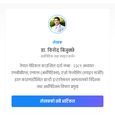
लेखक
डा. विनोद बिजुक्छे
अर्थोपेडिक तथा स्पाइन सर्जन
नेपाल मेडिकल काउन्सिल दर्ता नम्बर : २३८९ अध्ययन :
एमबीबीएस, एमएस (अर्थोपेडिक्स), एओ फेलोसिप (स्पाइन सर्जरी)
हाल काठमाडौंस्थित ग्रान्डी इन्टरनेसनल अस्पतालको निर्देशक
तथा अर्थोपेडिक्स विभाग प्रमुख
लेखकको सबै आर्टिकल