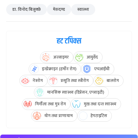
डा. विनोद बिजुक्छे
मेरुदण्ड
स्वास्थ्य
हट टपिक्स
अल्जाइमर
आयुर्वेद
इन्डोक्राइन (हर्मोन रोग)
एचआईभी
नेत्ररोग
प्रसूति तथा स्त्रीरोग
बालरोग
मानसिक स्वास्थ्य (डिप्रेसन, एन्जाइटी)
मिर्गौला तथा मुत्र रोग
मुख तथा दन्त स्वास्थ्य
योग तथा प्राणायाम
हेपटाइटिस