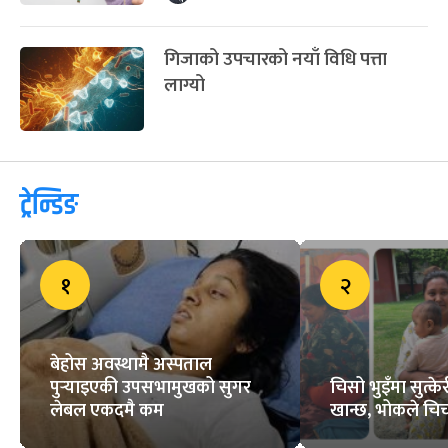
गिजाको उपचारको नयाँ विधि पत्ता
लाग्यो
ट्रेन्डिङ
१
२
बेहोस अवस्थामै अस्पताल
पुर्‍याइएकी उपसभामुखको सुगर
चिसो भुइँमा सुत्
लेबल एकदमै कम
खान्छ, भोकले चिच्