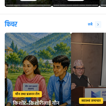
फिचर
सबै
यौन तथा प्रजनन रोग
स्वास्थ्य समाचार
किशोर–किशोरीलाई यौन