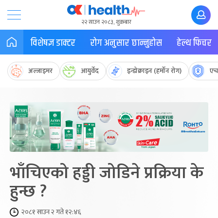
२२ साउन २०८३, शुक्रबार
विशेषज्ञ डाक्टर
रोग अनुसार छान्नुहोस
हेल्थ फिचर
अल्जाइमर
आयुर्वेद
इन्डोक्राइन (हर्मोन रोग)
एच
भाँचिएको हड्डी जोडिने प्रक्रिया के
हुन्छ ?
२०८१ साउन २ गते १२:४६