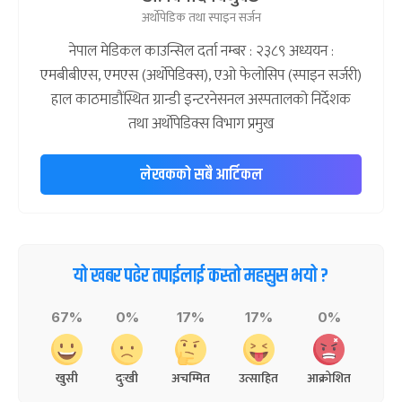
अर्थोपेडिक तथा स्पाइन सर्जन
नेपाल मेडिकल काउन्सिल दर्ता नम्बर : २३८९ अध्ययन :
एमबीबीएस, एमएस (अर्थोपेडिक्स), एओ फेलोसिप (स्पाइन सर्जरी)
हाल काठमाडौंस्थित ग्रान्डी इन्टरनेसनल अस्पतालको निर्देशक
तथा अर्थोपेडिक्स विभाग प्रमुख
लेखकको सबै आर्टिकल
यो खबर पढेर तपाईलाई कस्तो महसुस भयो ?
67%
0%
17%
17%
0%
खुसी
दुःखी
अचम्मित
उत्साहित
आक्रोशित