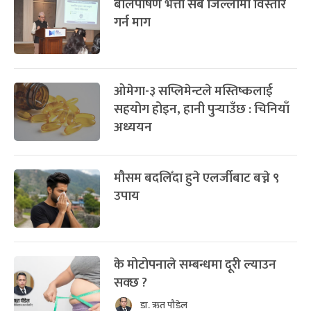
बालपोषण भत्ता सबै जिल्लामा विस्तार
गर्न माग
ओमेगा-३ सप्लिमेन्टले मस्तिष्कलाई
सहयोग होइन, हानी पुर्‍याउँछ : चिनियाँ
अध्ययन
मौसम बदलिँदा हुने एलर्जीबाट बच्ने ९
उपाय
के मोटोपनाले सम्बन्धमा दूरी ल्याउन
सक्छ ?
डा. ऋत पौडेल