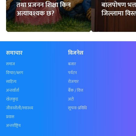
तथा प्रजनन शिक्षा किन
बालपोषण भत्त
अत्यावश्यक छ?
जिल्लामा विस्त
समाचार
विजनेस
समाज
बजार
विचार/ब्लग
पर्यटन
साहित्य
रोजगार
अन्तर्वार्ता
बैँक / वित्त
खेलकुद़़
अटो
जीवनशैली/स्वास्थ्य
सूचना-प्रविधि
प्रवास
अन्तर्राष्ट्रिय