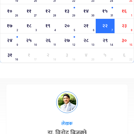
19
20
21
22
23
24
25
१०
११
१२
१३
१४
१५
१६
26
27
28
29
30
31
1
१७
१८
१९
२०
२१
२२
२३
2
3
4
5
6
7
8
२४
२५
२६
२७
२८
२९
३०
9
10
11
12
13
14
15
३१
१
२
३
४
५
६
16
17
18
19
20
21
22
लेखक
डा. विनोद बिजुक्छे