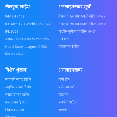
खेलकुद लाईभ
अनलाइनखबर सूची
एनपीएल २०८१
नेपालका ५० प्रभावशाली महिला २०८१
ICC Men T20 World Cup 2024
नेपालका ५० प्रभावशाली महिला २०८०
IPL 2024
चालीस मुनिका चालीस- २०८१
Aaha RARA Pokhara gold cup
मेरो कथा
Nepal Super League - 2080
फ्रन्टलाइन हिरोज्
विश्वकप २०२२
विशेष श्रृंखला
अनलाइनखबर
सहकारी संकट विशेष
हाम्रो टीम
लगुबित्त संकट विशेष
प्रयोगका सर्त
संसद विघटन विशेष
विज्ञापन
फ्रन्टलाइन हिरोज्
प्राइभेसी पोलिसी
निर्वाचन २०७४
सम्पर्क