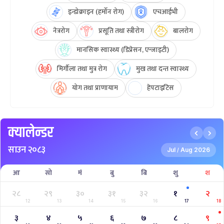
इन्डोक्राइन (हर्मोन रोग)
एचआईभी
नेत्ररोग
प्रसूति तथा स्त्रीरोग
बालरोग
मानसिक स्वास्थ्य (डिप्रेसन, एन्जाइटी)
मिर्गौला तथा मुत्र रोग
मुख तथा दन्त स्वास्थ्य
योग तथा प्राणायाम
हेपटाइटिस
क्यालेन्डर
साउन २०८३
Jul
Aug 2026
/
आ
सो
मं
बु
बि
शु
श
२८
२९
३०
३१
३२
१
२
12
13
14
15
16
17
18
३
४
५
६
७
८
९