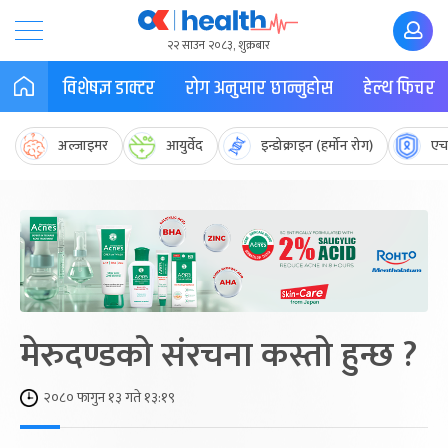
२२ साउन २०८३, शुक्रबार
विशेषज्ञ डाक्टर
रोग अनुसार छान्नुहोस
हेल्थ फिचर
अल्जाइमर
आयुर्वेद
इन्डोक्राइन (हर्मोन रोग)
एच
मेरुदण्डको संरचना कस्तो हुन्छ ?
२०८० फागुन १३ गते १३:१९