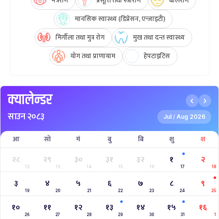
नेत्ररोग
प्रसूति तथा स्त्रीरोग
बालरोग
मानसिक स्वास्थ्य (डिप्रेसन, एन्जाइटी)
मिर्गौला तथा मुत्र रोग
मुख तथा दन्त स्वास्थ्य
योग तथा प्राणायाम
हेपटाइटिस
क्यालेन्डर
साउन २०८३
Jul
Aug 2026
/
आ
सो
मं
बु
बि
शु
श
२८
२९
३०
३१
३२
१
२
12
13
14
15
16
17
18
३
४
५
६
७
८
९
19
20
21
22
23
24
25
१०
११
१२
१३
१४
१५
१६
26
27
28
29
30
31
1