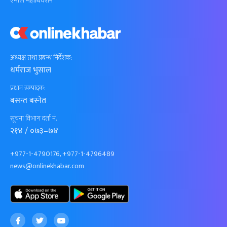
एमाले महाधिवेशन
अध्यक्ष तथा प्रबन्ध निर्देशक:
धर्मराज भुसाल
प्रधान सम्पादक:
बसन्त बस्नेत
सूचना विभाग दर्ता नं.
२१४ / ०७३–७४
+977-1-4790176, +977-1-4796489
news@onlinekhabar.com