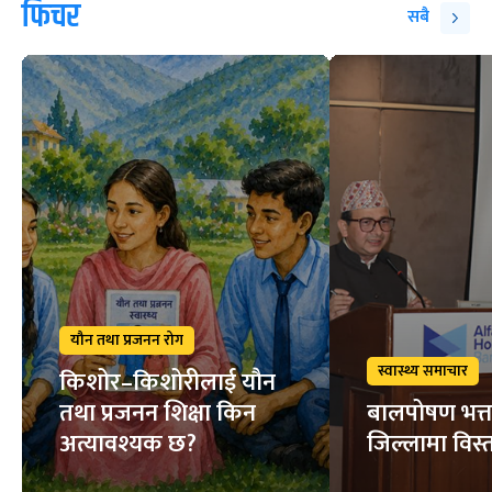
फिचर
सबै
यौन तथा प्रजनन रोग
स्वास्थ्य समाचार
किशोर–किशोरीलाई यौन
तथा प्रजनन शिक्षा किन
बालपोषण भत्त
अत्यावश्यक छ?
जिल्लामा विस्त