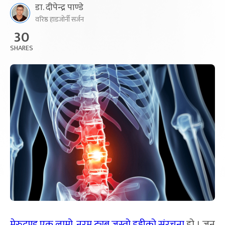
डा. दीपेन्द्र पाण्डे
वरिष्ठ हाडजोर्नी सर्जन
30
SHARES
मेरुदण्ड एक लामो, नरम ट्युब जस्तो हड्डीको संरचना
हो । जुन