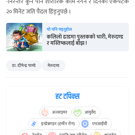
-निरन्तर कुनै पनि शारीरिक काम नगर्ने र दिनको एकपटक
२० मिनेट जति पैदल हिंड्नुपर्छ ।
यो पनि पढ्नुहोस
कलिलो ढाडमा पुस्तकको भारी, मेरुदण्ड
र मस्तिष्कलाई बोझ !
डा. दीपेन्द्र पाण्डे
मेरुदण्ड
हट टपिक्स
अल्जाइमर
आयुर्वेद
इन्डोक्राइन (हर्मोन रोग)
एचआईभी