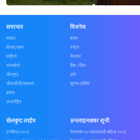
समाचार
विजनेस
समाज
बजार
विचार/ब्लग
पर्यटन
साहित्य
रोजगार
अन्तर्वार्ता
बैँक / वित्त
खेलकुद़़
अटो
जीवनशैली/स्वास्थ्य
सूचना-प्रविधि
प्रवास
अन्तर्राष्ट्रिय
खेलकुद लाईभ
अनलाइनखबर सूची
एनपीएल २०८१
नेपालका ५० प्रभावशाली महिला २०८१