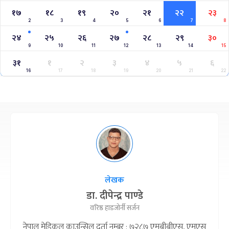
१७
१८
१९
२०
२१
२२
२३
2
3
4
5
6
7
8
२४
२५
२६
२७
२८
२९
३०
9
10
11
12
13
14
15
३१
१
२
३
४
५
६
16
17
18
19
20
21
22
लेखक
डा. दीपेन्द्र पाण्डे
वरिष्ठ हाडजोर्नी सर्जन
नेपाल मेडिकल काउन्सिल दर्ता नम्बर : ७२८७ एमबीबीएस, एमएस