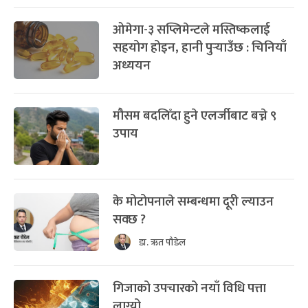
ओमेगा-३ सप्लिमेन्टले मस्तिष्कलाई
सहयोग होइन, हानी पुर्‍याउँछ : चिनियाँ
अध्ययन
मौसम बदलिँदा हुने एलर्जीबाट बच्ने ९
उपाय
के मोटोपनाले सम्बन्धमा दूरी ल्याउन
सक्छ ?
डा. ऋत पौडेल
गिजाको उपचारको नयाँ विधि पत्ता
लाग्यो