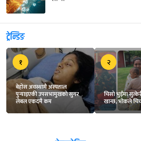
ट्रेन्डिङ
१
२
बेहोस अवस्थामै अस्पताल
पुर्‍याइएकी उपसभामुखको सुगर
चिसो भुइँमा सुत्
लेबल एकदमै कम
खान्छ, भोकले चिच्