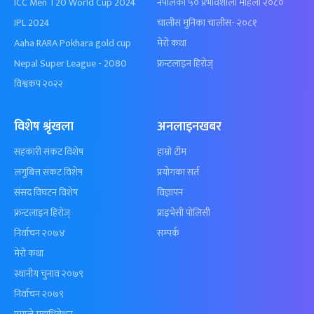
ICC Men T20 World Cup 2024
नेपालका ५० प्रभावशाली महिला २०८०
IPL 2024
चालीस मुनिका चालीस- २०८१
Aaha RARA Pokhara gold cup
मेरो कथा
Nepal Super League - 2080
फ्रन्टलाइन हिरोज्
विश्वकप २०२२
विशेष श्रृंखला
अनलाइनखबर
सहकारी संकट विशेष
हाम्रो टीम
लगुबित्त संकट विशेष
प्रयोगका सर्त
संसद विघटन विशेष
विज्ञापन
फ्रन्टलाइन हिरोज्
प्राइभेसी पोलिसी
निर्वाचन २०७४
सम्पर्क
मेरो कथा
स्थानीय चुनाव २०७९
निर्वाचन २०७९