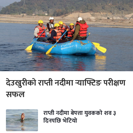
देउखुरीको राप्ती नदीमा र्‍याफ्टिङ परीक्षण
सफल
राप्ती नदीमा बेपत्ता युवकको शव ३
दिनपछि भेटियो