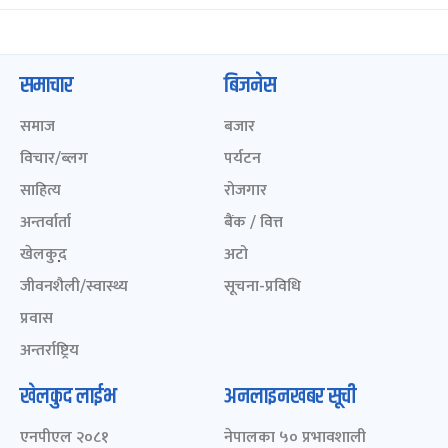
समाचार
बिजनेस
समाज
बजार
विचार/ब्लग
पर्यटन
साहित्य
रोजगार
अन्तर्वार्ता
बैंक / वित्त
खेलकुद़़
अटो
जीवनशैली/स्वास्थ्य
सूचना-प्रविधि
प्रवास
अन्तर्राष्ट्रिय
खेलकुद लाईभ
अनलाइनखबर सूची
एनपीएल २०८१
नेपालका ५० प्रभावशाली