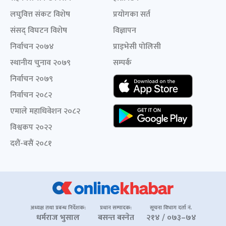
लघुवित्त संकट विशेष
प्रयोगका सर्त
संसद् विघटन विशेष
विज्ञापन
निर्वाचन २०७४
प्राइभेसी पोलिसी
स्थानीय चुनाव २०७९
सम्पर्क
निर्वाचन २०७९
निर्वाचन २०८२
एमाले महाधिवेशन २०८२
विश्वकप २०२२
दशैं-बसैं २०८१
अध्यक्ष तथा प्रबन्ध निर्देशक:
प्रधान सम्पादक:
सूचना विभाग दर्ता नं.
धर्मराज भुसाल
बसन्त बस्नेत
२१४ / ०७३–७४