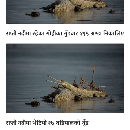
राप्ती नदीमा रहेका गोहीका गुँडबाट १९५ अण्डा निकालिए
राप्ती नदीमा भेटियो १७ घडियालको गुँड