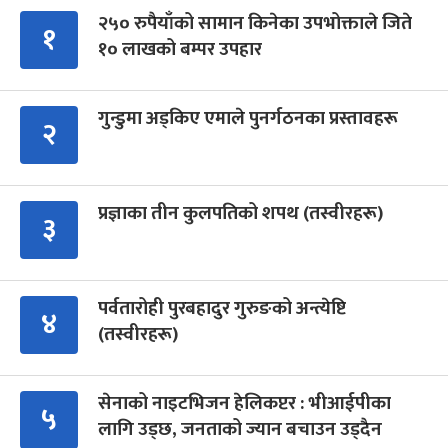
२५० रुपैयाँको सामान किनेका उपभोक्ताले जिते
१
१० लाखको बम्पर उपहार
गुन्डुमा अड्किए एमाले पुनर्गठनका प्रस्तावहरू
२
प्रज्ञाका तीन कुलपतिको शपथ (तस्वीरहरू)
३
पर्वतारोही पुरबहादुर गुरुङको अन्त्येष्टि
४
(तस्वीरहरू)
सेनाको नाइटभिजन हेलिकप्टर : भीआईपीका
५
लागि उड्छ, जनताको ज्यान बचाउन उड्दैन