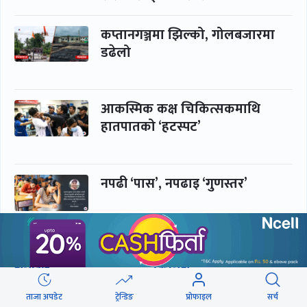
कप्तानगञ्जमा झिल्को, गोलबजारमा
डढेलो
आकस्मिक कक्ष चिकित्सकमाथि
हातपातको ‘हटस्पट’
नपढी ‘पास’, नपढाइ ‘गुणस्तर’
समाचार
बिजनेस
समाज
बजार
ताजा अपडेट
ट्रेन्डिङ
प्रोफाइल
सर्च