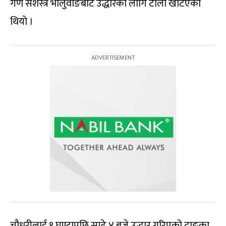
गण सशस्त्र भालुवाङबाट उद्धारका लागि टोली खटिएको
थियो ।
चौधरीलाई १ घण्टापछि साढे ४ बजे उद्धार गरिएको दाङका