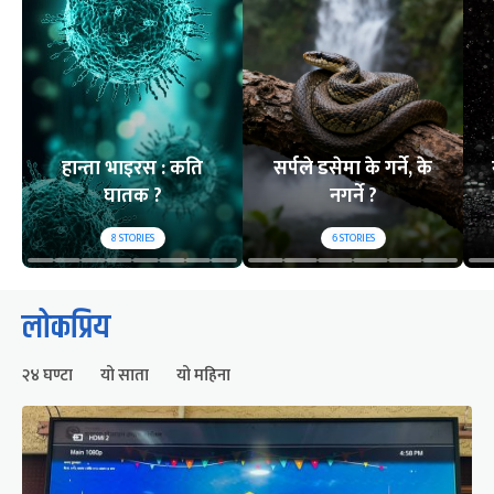
हान्ता भाइरस : कति
सर्पले डसेमा के गर्ने, के
घातक ?
नगर्ने ?
8
STORIES
6
STORIES
लोकप्रिय
२४ घण्टा
यो साता
यो महिना