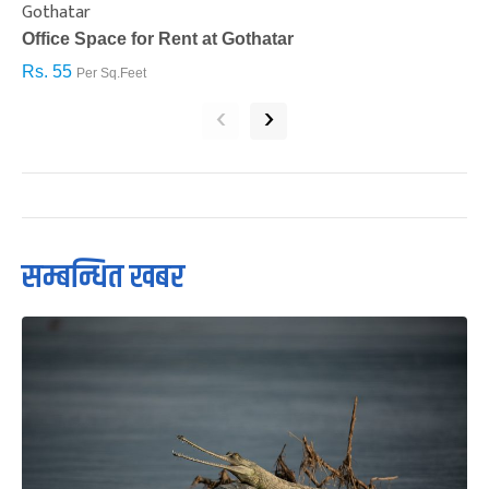
Gothatar
S
Office Space for Rent at Gothatar
H
Rs. 55
R
Per Sq.Feet
‹
›
सम्बन्धित खबर