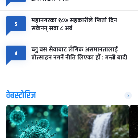
महानगरका १८७ सहकारीले फिर्ता दिन
५
सकेनन् सवा ८ अर्ब
ब्लु बस सेवाबाट लैंगिक असमानतालाई
४
प्रोत्साहन नगर्ने नीति लिएका हौं : मन्त्री बादी
वेबस्टोरिज