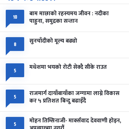
-
चैत्र ७, २०८३
Mar 21, 2027
आइत
बाम माछाको रहस्यमय जीवन : नदीका
फागुपूर्णिमा
१०
७ महिना बाँकी
८
पाहुना, समुद्रका सन्तान
-
चैत्र ८, २०८३
Mar 22, 2027
सोम
सुनचाँदीको मूल्य बढ्यो
८
मधेशमा भयको रोटी सेक्दै सीके राउत
५
राजमार्ग दायाँबायाँका जग्गामा लाग्ने विकास
५
कर ५ प्रतिशत बिन्दु बढाइँदै
मोहन तिम्सिनाजी- मार्क्सवाद देववाणी होइन,
५
अपव्याख्या नगरौं