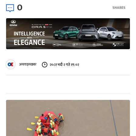
0
SHARES
अनलाइनखबर
२०८१ भदौ २ गते १९:०२