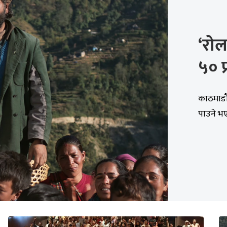
‘रोल
५० प
काठमाडौं 
पाउने भए