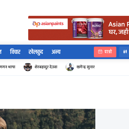
न
विचार
खेलकुद
अन्य
पात्रो
गगन थापा
शेरबहादुर देउवा
खगेन्द्र सुनार