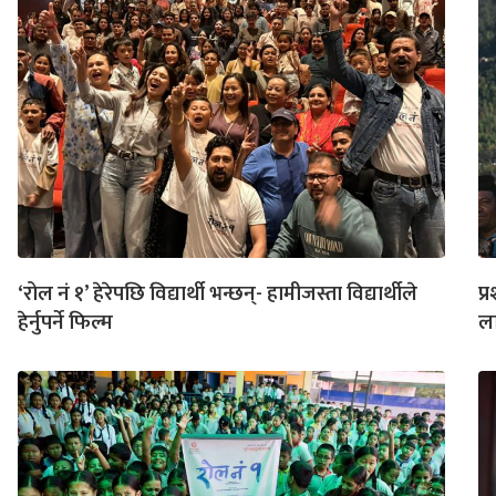
‘रोल नं १’ हेरेपछि विद्यार्थी भन्छन्- हामीजस्ता विद्यार्थीले
प्
हेर्नुपर्ने फिल्म
ला