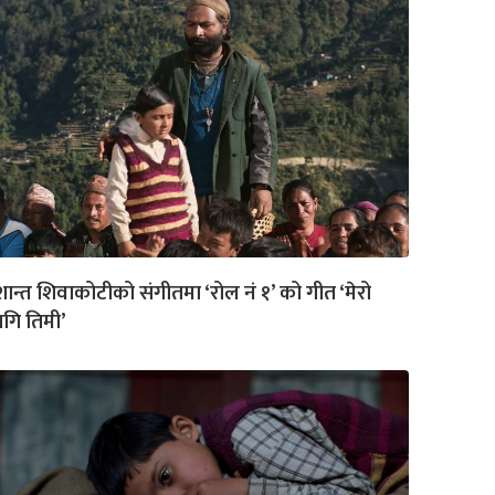
रशान्त शिवाकोटीको संगीतमा ‘रोल नं १’ को गीत ‘मेरो
गि तिमी’