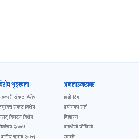
विशेष शृङ्खला
अनलाइनखबर
सहकारी संकट विशेष
हाम्रो टिम
लघुवित्त संकट विशेष
प्रयोगका सर्त
संसद् विघटन विशेष
विज्ञापन
निर्वाचन २०७४
प्राइभेसी पोलिसी
स्थानीय चुनाव २०७९
सम्पर्क