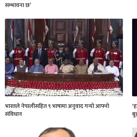
सम्भावना छ’
भारतले नेपालीसहित ९ भाषामा अनुवाद गर्‍यो आफ्नो
‘ह
संविधान
बु