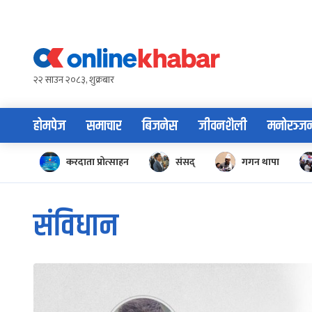
Skip
to
content
२२ साउन २०८३, शुक्रबार
होमपेज
समाचार
बिजनेस
जीवनशैली
मनोरञ्ज
करदाता प्रोत्साहन
संसद्
गगन थापा
संविधान