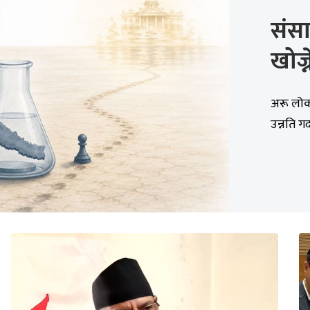
संसार
खोज्
अरू लोकत
उन्नति ग