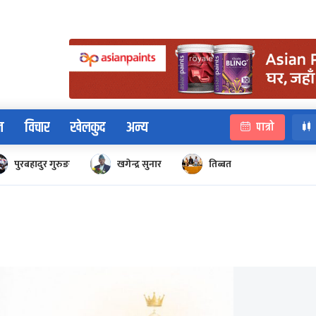
न
विचार
खेलकुद
अन्य
पात्रो
पुरबहादुर गुरुङ
खगेन्द्र सुनार
तिब्बत