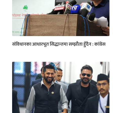
संविधानका आधारभूत सिद्धान्तमा सम्झौता हुँदैन : कांग्रेस