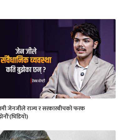
ामी जेनजीले राज्य र सरकारबीचको फरक
झेनौं'(भिडियो)