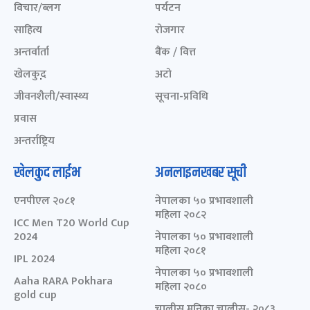
विचार/ब्लग
पर्यटन
साहित्य
रोजगार
अन्तर्वार्ता
बैंक / वित्त
खेलकुद़़
अटो
जीवनशैली/स्वास्थ्य
सूचना-प्रविधि
प्रवास
अन्तर्राष्ट्रिय
खेलकुद लाईभ
अनलाइनखबर सूची
एनपीएल २०८१
नेपालका ५० प्रभावशाली
महिला २०८२
ICC Men T20 World Cup
2024
नेपालका ५० प्रभावशाली
महिला २०८१
IPL 2024
नेपालका ५० प्रभावशाली
Aaha RARA Pokhara
महिला २०८०
gold cup
चालीस मुनिका चालीस- २०८३