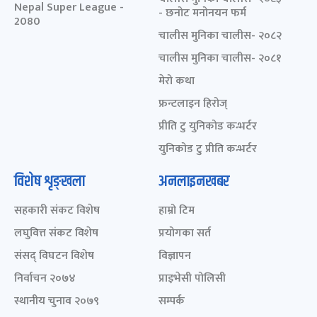
Nepal Super League -
- छनोट मनोनयन फर्म
2080
चालीस मुनिका चालीस- २०८२
चालीस मुनिका चालीस- २०८१
मेरो कथा
फ्रन्टलाइन हिरोज्
प्रीति टु युनिकोड कन्भर्टर
युनिकोड टु प्रीति कन्भर्टर
विशेष शृङ्खला
अनलाइनखबर
सहकारी संकट विशेष
हाम्रो टिम
लघुवित्त संकट विशेष
प्रयोगका सर्त
संसद् विघटन विशेष
विज्ञापन
निर्वाचन २०७४
प्राइभेसी पोलिसी
स्थानीय चुनाव २०७९
सम्पर्क