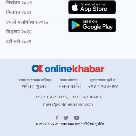
निर्वाचन २०७९
निर्वाचन २०८२
एमाले महाधिवेशन २०८२
विश्वकप २०२२
दशैं-बसैं २०८१
अध्यक्ष तथा प्रबन्ध निर्देशक:
प्रधान सम्पादक:
सूचना विभाग दर्ता नं.
धर्मराज भुसाल
बसन्त बस्नेत
२१४ / ०७३–७४
+977-1-4790176, +977-1-4796489
news@onlinekhabar.com
© २००६-२०२६ Onlinekhabar.com सर्वाधिकार सुरक्षित