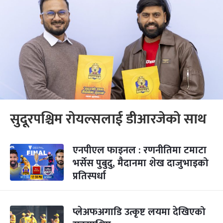
सुदूरपश्चिम रोयल्सलाई डीआरजेको साथ
एनपीएल फाइनल : रणनीतिमा टमाटा
भर्सेस पुबुदु, मैदानमा शेख दाजुभाइको
प्रतिस्पर्धा
प्लेअफअगाडि उत्कृष्ट लयमा देखिएको