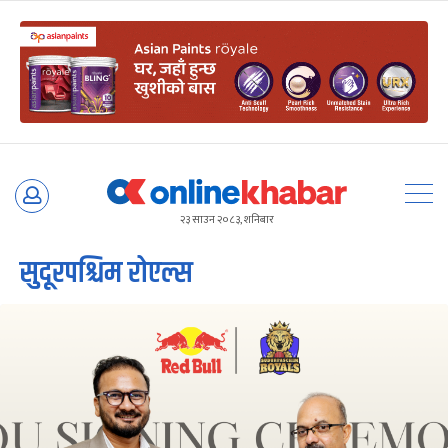
Skip
to
२३ साउन २०८३, शनिबार
content
सुदूरपश्चिम रोएल्स