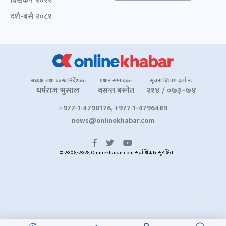
विश्वकप २०२२
दशैं-बसैं २०८१
अध्यक्ष तथा प्रबन्ध निर्देशक:
प्रधान सम्पादक:
सूचना विभाग दर्ता नं.
धर्मराज भुसाल
बसन्त बस्नेत
२१४ / ०७३–७४
+977-1-4790176, +977-1-4796489
news@onlinekhabar.com
© २००६-२०२६ Onlinekhabar.com सर्वाधिकार सुरक्षित