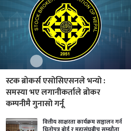
स्टक ब्रोकर्स एसोसिएसनले भन्यो :
समस्या भए लगानीकर्ताले ब्रोकर
कम्पनीमै गुनासो गर्नू
वित्तीय साक्षरता कार्यक्रम सञ्चालन गर्न
धितोपत्र बोर्ड र महासंघबीच सम्झौता