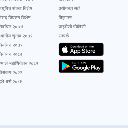
लघुवित्त संकट विशेष
प्रयोगका सर्त
संसद् विघटन विशेष
विज्ञापन
निर्वाचन २०७४
प्राइभेसी पोलिसी
स्थानीय चुनाव २०७९
सम्पर्क
निर्वाचन २०७९
निर्वाचन २०८२
एमाले महाधिवेशन २०८२
विश्वकप २०२२
शैं-बसैं २०८१