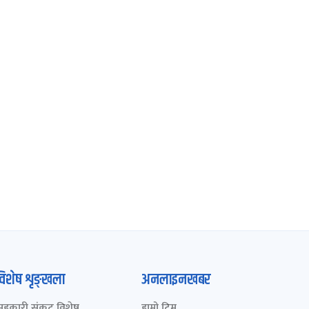
विशेष शृङ्खला
अनलाइनखबर
सहकारी संकट विशेष
हाम्रो टिम