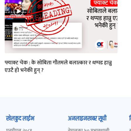
फ्याक्ट चेक : के सोबिता गौतमले बलात्कार र थप्पड हान्नु
एउटै हो भनेकी हुन् ?
खेलकुद लाईभ
अनलाइनखबर सूची
एनपीएल २०८१
नेपालका ५० प्रभावशाली