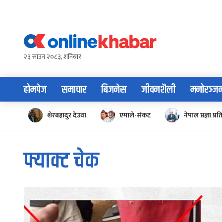
Skip
to
content
२३ साउन २०८३, शनिबार
होमपेज
समाचार
बिजनेस
जीवनशैली
मनोरञ्ज
शेरबहादुर देउवा
एमाले-संकट
नेपाल प्रज्ञा प्रत
फ्याक्ट चेक