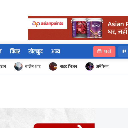
न
विचार
खेलकुद
अन्य
पात्रो
िष्ठान
बालेन शाह
नाइट भिजन
अमेरिका