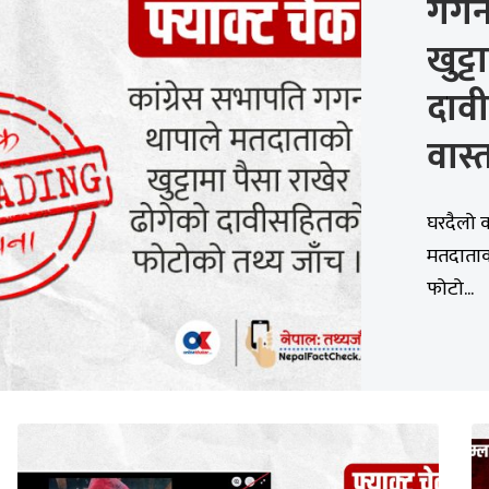
गगन
खुट्
दाव
वास्
घरदैलो क
मतदाताको
फोटो...