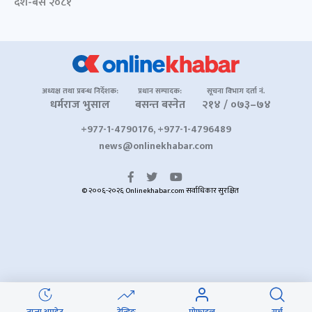
दशैं-बसैं २०८१
अध्यक्ष तथा प्रबन्ध निर्देशक:
प्रधान सम्पादक:
सूचना विभाग दर्ता नं.
धर्मराज भुसाल
बसन्त बस्नेत
२१४ / ०७३–७४
+977-1-4790176, +977-1-4796489
news@onlinekhabar.com
© २००६-२०२६ Onlinekhabar.com सर्वाधिकार सुरक्षित