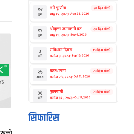
जनै पूर्णिमा
२० दिन बाँकी
१२
-
भाद्र १२, २०८३
Aug 28, 2026
शुक्र
श्रीकृष्ण जन्माष्टमी व्रत
२७ दिन बाँकी
१९
-
भाद्र १९, २०८३
Sep 4, 2026
शुक्र
संविधान दिवस
१ महिना बाँकी
३
-
असोज ३, २०८३
Sep 19, 2026
शनि
घटस्थापना
२ महिना बाँकी
२५
-
असोज २५, २०८३
Oct 11, 2026
आइत
फूलपाती
२ महिना बाँकी
३१
-
असोज ३१ , २०८३
Oct 17, 2026
शनि
कार्तिक सङ्क्रान्ति
२ महिना बाँकी
१
सिफारिस
-
कार्तिक १, २०८३
Oct 18, 2026
आइत
हरूको
महानवमी
२ महिना बाँकी