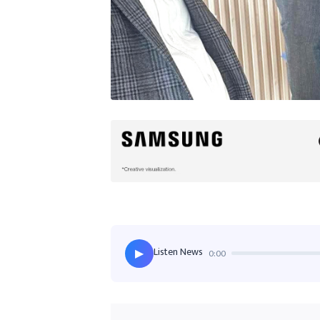
Listen News
0:00
▶