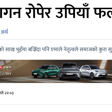
यागन रोपेर उपियाँ फ
अर्थ
को साख भुइँमा बज्रिँदा पनि एमाले नेतृत्वले समाजको कुरा स
गते २२:०३