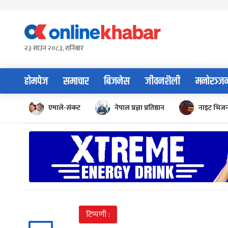
Skip
to
content
२३ साउन २०८३, शनिबार
होमपेज
समाचार
बिजनेस
जीवनशैली
मनोरञ्ज
एमाले-संकट
नेपाल प्रज्ञा प्रतिष्ठान
नाइट भिज
टिप्पणी :