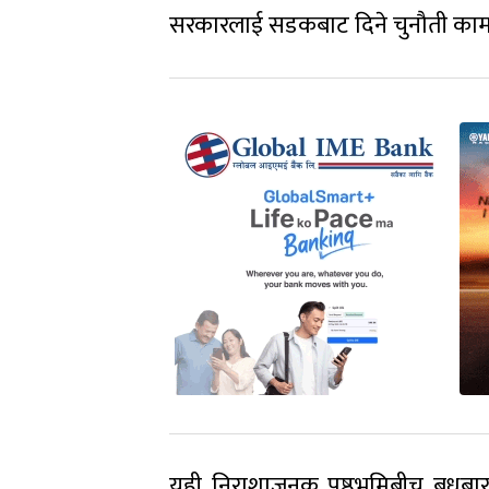
सरकारलाई सडकबाट दिने चुनौती कामक
यही निराशाजनक पृष्ठभूमिबीच बुधबा