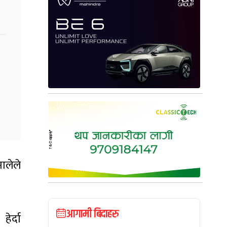
ालेले
आगामी बिदाहरु
ेर्दा