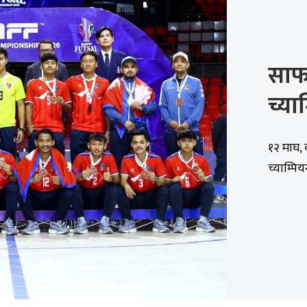
साफ
च्या
१२ माघ, 
च्याम्पि