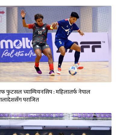
फ फुटसल च्याम्पियनसिप : महिलातर्फ नेपाल
ंगलादेशसँग पराजित