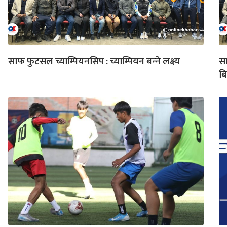
साफ फुटसल च्याम्पियनसिप : च्याम्पियन बन्‍ने लक्ष्य
सा
ब