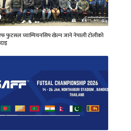
फ फुटसल च्याम्पियनसिप खेल्न जाने नेपाली टोलीको
िदाइ