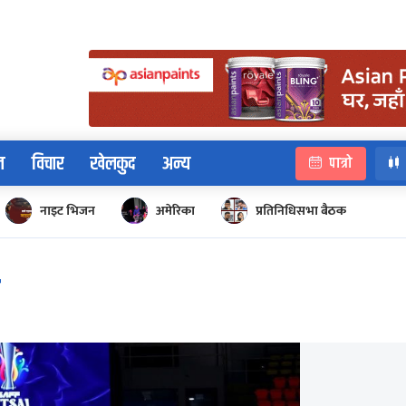
न
विचार
खेलकुद
अन्य
पात्रो
नाइट भिजन
अमेरिका
प्रतिनिधिसभा बैठक