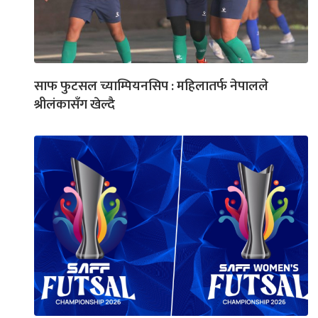
साफ फुटसल च्याम्पियनसिप : महिलातर्फ नेपालले
श्रीलंकासँग खेल्दै