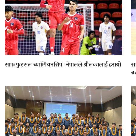
साफ फुटसल च्याम्पियनसिप : नेपालले श्रीलंकालाई हरायो
सा
बर