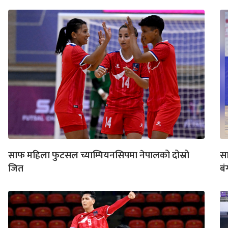
साफ महिला फुटसल च्याम्पियनसिपमा नेपालको दोस्रो
सा
जित
ब