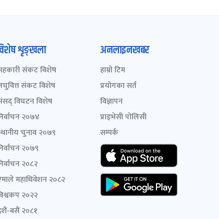
विशेष शृङ्खला
अनलाइनखबर
सहकारी संकट विशेष
हाम्रो टिम
लघुवित्त संकट विशेष
प्रयोगका सर्त
संसद् विघटन विशेष
विज्ञापन
निर्वाचन २०७४
प्राइभेसी पोलिसी
स्थानीय चुनाव २०७९
सम्पर्क
निर्वाचन २०७९
निर्वाचन २०८२
एमाले महाधिवेशन २०८२
विश्वकप २०२२
शैं-बसैं २०८१