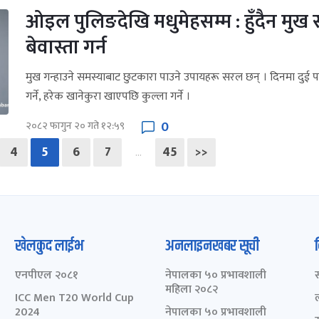
ओइल पुलिङदेखि मधुमेहसम्म : हुँदैन मुख स
बेवास्ता गर्न
मुख गन्हाउने समस्याबाट छुटकारा पाउने उपायहरू सरल छन् । दिनमा दुई प
गर्ने, हरेक खानेकुरा खाएपछि कुल्ला गर्ने ।
0
२०८२ फागुन २० गते १२:५९
4
5
6
7
45
>>
…
खेलकुद लाईभ
अनलाइनखबर सूची
एनपीएल २०८१
नेपालका ५० प्रभावशाली
महिला २०८२
ICC Men T20 World Cup
2024
नेपालका ५० प्रभावशाली