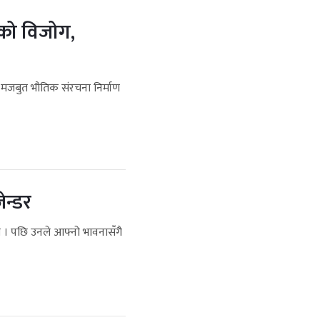
ईको विजोग,
 मजबुत भौतिक संरचना निर्माण
जेन्डर
लाश । पछि उनले आफ्नो भावनासँगै